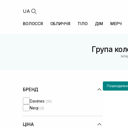
UA
ВОЛОССЯ
ОБЛИЧЧЯ
ТІЛО
ДІМ
МЕРЧ
Група коле
Інт
Пошкоджене
БРЕНД
Davines
(10)
Neqi
(3)
ЦІНА