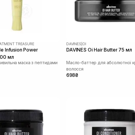
EATMENT TREASURE
DAVINES
|
OI
e Infusion Power
DAVINES Oi Hair Butter 75 мл
100 мл
живильна маска з пептидами
Масло-баттер для абсолютної к
волосся
698₴