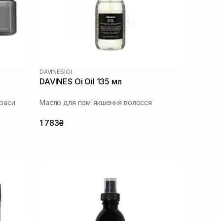
DAVINES
|
OI
DAVINES Oi Oil 135 мл
раси
Масло для пом`якшення волосся
1 783₴