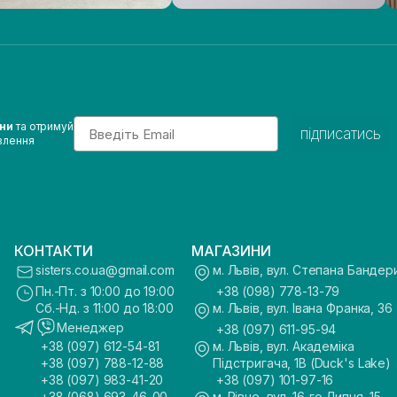
Email
ини
та отримуй
підписатись
влення
КОНТАКТИ
МАГАЗИНИ
sisters.co.ua@gmail.com
м. Львів, вул. Степана Бандер
Пн.-Пт. з 10:00 до 19:00
+38 (098) 778-13-79
Сб.-Нд. з 11:00 до 18:00
м. Львів, вул. Івана Франка, 36
Менеджер
+38 (097) 611-95-94
+38 (097) 612-54-81
м. Львів, вул. Академіка
+38 (097) 788-12-88
Підстригача, 1В (Duck's Lake)
+38 (097) 983-41-20
+38 (097) 101-97-16
+38 (068) 693-46-00
м. Рівне, вул. 16-го Липня, 15