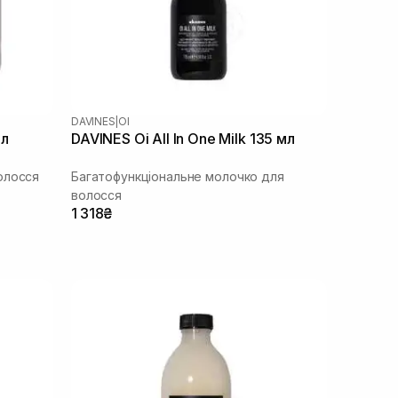
DAVINES
|
OI
мл
DAVINES Oi All In One Milk 135 мл
олосся
Багатофункціональне молочко для
волосся
1 318₴