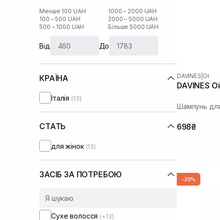
Менше 100 UAH
1000 – 2000 UAH
100 – 500 UAH
2000 – 5000 UAH
500 – 1000 UAH
Більше 5000 UAH
Від
До
DAVINES
|
OI
КРАЇНА
DAVINES Oi
Італія
(13)
Шампунь для
СТАТЬ
698₴
для жінок
(13)
ЗАСІБ ЗА ПОТРЕБОЮ
-20%
Сухе волосся
(+13)