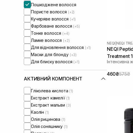
Пошкоджене волосся
Пористе волосся
(+2)
Кучеряве волосся
(+1)
Фарбоване волосся
(+5)
Тонке волосся
(+4)
Ламке волосся
(+2)
NEQI
|
NEQI TR
Для відновлення волосся
(+1)
NEQI Peptid
Маски для блонду
(+3)
Treatment 
Для блиску волосся
Інтенсивна 
(+1)
460₴
575₴
АКТИВНИЙ КОМПОНЕНТ
Гліколева кислота
(1)
Екстракт камелії
(1)
Екстракт мальви
(3)
Каолін
(1)
Олія рицинова
(1)
Олія соняшнику
(1)