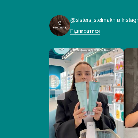
@sisters_stelmakh в Instag
Підписатися