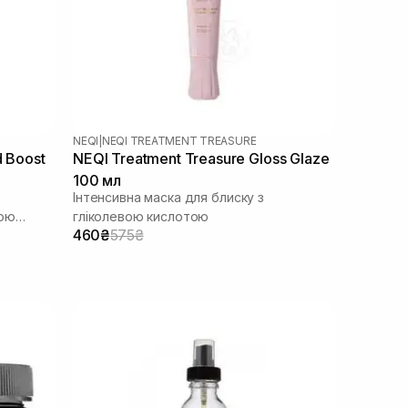
NEQI
|
NEQI TREATMENT TREASURE
d Boost
NEQI Treatment Treasure Gloss Glaze
100 мл
Інтенсивна маска для блиску з
вою
гліколевою кислотою
460₴
575₴