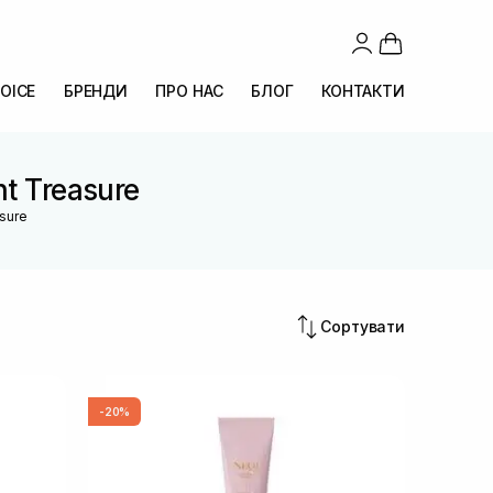
OICE
БРЕНДИ
ПРО НАС
БЛОГ
КОНТАКТИ
nt Treasure
asure
Сортувати
-20%