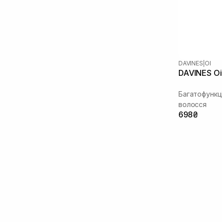
DAVINES
|
OI
DAVINES Oi 
Багатофункц
волосся
698₴