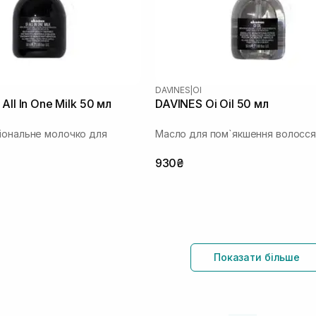
DAVINES
|
OI
All In One Milk 50 мл
DAVINES Oi Oil 50 мл
іональне молочко для
Масло для пом`якшення волосся
930₴
Показати більше