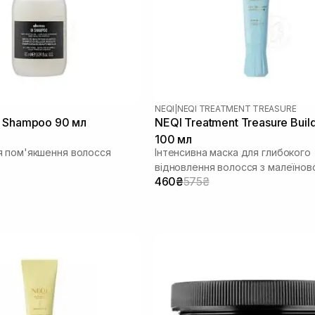
NEQI
|
NEQI TREATMENT TREASURE
 Shampoo 90 мл
NEQI Treatment Treasure Buil
100 мл
 пом'якшення волосся
Інтенсивна маска для глибокого
відновлення волосся з малеїно
460₴
575₴
кислотою