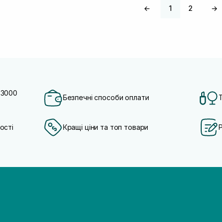
←
1
2
→
 3000
Безпечні способи оплати
ості
Кращі ціни та топ товари