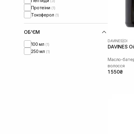
Пептиди
(3)
Протеїни
(1)
Токоферол
(1)
ОБ'ЄМ
DAVINES
|
OI
100 мл
(1)
DAVINES Oi 
250 мл
(1)
Масло-батер
волосся
1 550₴