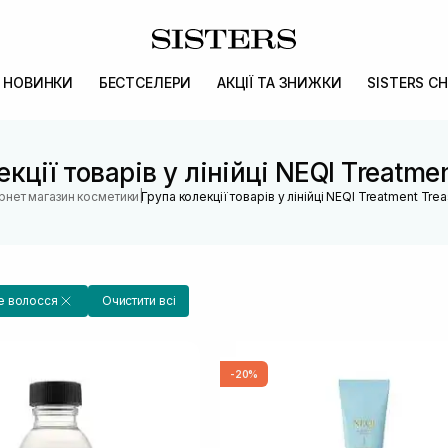
НОВИНКИ
БЕСТСЕЛЕРИ
АКЦІЇ ТА ЗНИЖКИ
SISTERS CH
кції товарів у лінійці NEQI Treatme
|
ернет магазин косметики
Група колекції товарів у лінійці NEQI Treatment Tre
 волосся
Очистити всі
-20%