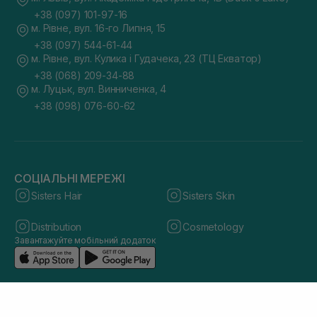
+38 (097) 101-97-16
м. Рівне, вул. 16-го Липня, 15
+38 (097) 544-61-44
м. Рівне, вул. Кулика і Гудачека, 23 (ТЦ Екватор)
+38 (068) 209-34-88
м. Луцьк, вул. Винниченка, 4
+38 (098) 076-60-62
СОЦІАЛЬНІ МЕРЕЖІ
Sisters Hair
Sisters Skin
Distribution
Cosmetology
Завантажуйте мобільний додаток