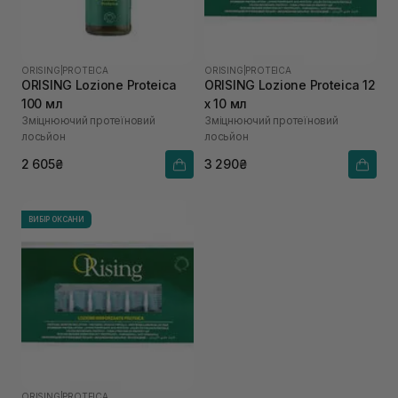
ORISING
|
PROTEICA
ORISING
|
PROTEICA
ORISING Lozione Proteica
ORISING Lozione Proteica 12
100 мл
х 10 мл
Зміцнюючий протеїновий
Зміцнюючий протеїновий
лосьйон
лосьйон
2 605₴
3 290₴
ВИБІР ОКСАНИ
ORISING
|
PROTEICA