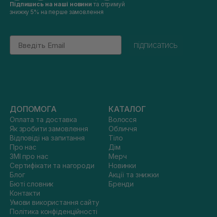
Підпишись на наші новини
та отримуй
знижку 5% на перше замовлення
Email
підписатись
ДОПОМОГА
КАТАЛОГ
Оплата та доставка
Волосся
Як зробити замовлення
Обличчя
Відповіді на запитання
Тіло
Про нас
Дім
ЗМІ про нас
Мерч
Сертифікати та нагороди
Новинки
Блог
Акції та знижки
Бюті словник
Бренди
Контакти
Умови використання сайту
Політика конфіденційності