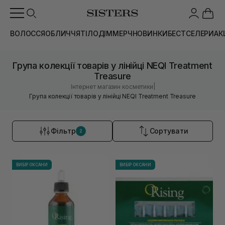
ВОЛОССЯ
ОБЛИЧЧЯ
ТІЛО
ДІМ
МЕРЧ
НОВИНКИ
БЕСТСЕЛЕРИ
АК
Група колекції товарів у лінійці NEQI Treatment
Treasure
|
Інтернет магазин косметики
Група колекції товарів у лінійці NEQI Treatment Treasure
Фільтр
Сортувати
2
ВИБІР ОКСАНИ
ВИБІР ОКСАНИ