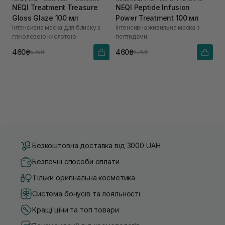
NEQI Treatment Treasure
NEQI Peptide Infusion
Gloss Glaze 100 мл
Power Treatment 100 мл
Інтенсивна маска для блиску з
Інтенсивна живильна маска з
гліколевою кислотою
пептидами
460₴
460₴
575₴
575₴
Безкоштовна доставка від 3000 UAH
Безпечні способи оплати
Тільки оригінальна косметика
Система бонусів та лояльності
Кращі ціни та топ товари