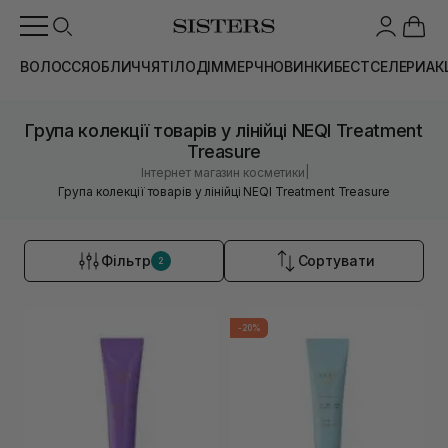
ВОЛОССЯ
ОБЛИЧЧЯ
ТІЛО
ДІМ
МЕРЧ
НОВИНКИ
БЕСТСЕЛЕРИ
АК
Група колекції товарів у лінійці NEQI Treatment
Treasure
|
Інтернет магазин косметики
Група колекції товарів у лінійці NEQI Treatment Treasure
Фільтр
Сортувати
2
-20%