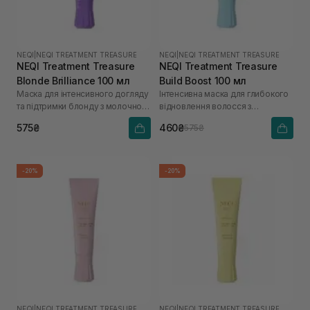
NEQI
|
NEQI TREATMENT TREASURE
NEQI
|
NEQI TREATMENT TREASURE
NEQI Treatment Treasure
NEQI Treatment Treasure
Blonde Brilliance 100 мл
Build Boost 100 мл
Маска для інтенсивного догляду
Інтенсивна маска для глибокого
та підтримки блонду з молочною
відновлення волосся з
кислотою
малеїновою кислотою
575₴
460₴
575₴
-20%
-20%
NEQI
|
NEQI TREATMENT TREASURE
NEQI
|
NEQI TREATMENT TREASURE