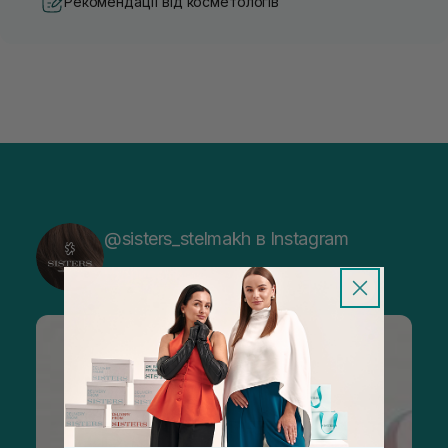
Рекомендації від косметологів
@sisters_stelmakh в Instagram
Підписатися