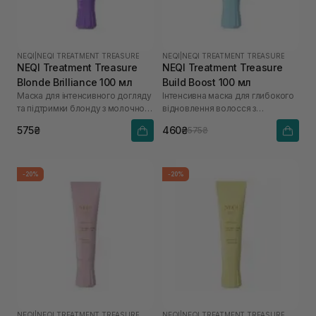
NEQI
|
NEQI TREATMENT TREASURE
NEQI
|
NEQI TREATMENT TREASURE
NEQI Treatment Treasure
NEQI Treatment Treasure
Blonde Brilliance 100 мл
Build Boost 100 мл
Маска для інтенсивного догляду
Інтенсивна маска для глибокого
та підтримки блонду з молочною
відновлення волосся з
кислотою
малеїновою кислотою
575₴
460₴
575₴
-20%
-20%
NEQI
|
NEQI TREATMENT TREASURE
NEQI
|
NEQI TREATMENT TREASURE