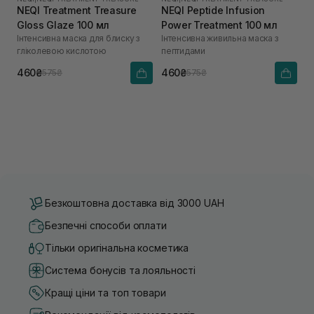
NEQI Treatment Treasure
NEQI Peptide Infusion
Gloss Glaze 100 мл
Power Treatment 100 мл
Інтенсивна маска для блиску з
Інтенсивна живильна маска з
гліколевою кислотою
пептидами
460₴
460₴
575₴
575₴
Безкоштовна доставка від 3000 UAH
Безпечні способи оплати
Тільки оригінальна косметика
Система бонусів та лояльності
Кращі ціни та топ товари