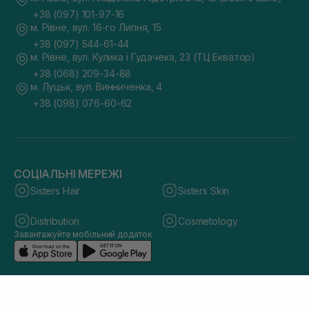
+38 (097) 101-97-16
м. Рівне, вул. 16-го Липня, 15
+38 (097) 544-61-44
м. Рівне, вул. Кулика і Гудачека, 23 (ТЦ Екватор)
+38 (068) 209-34-88
м. Луцьк, вул. Винниченка, 4
+38 (098) 076-60-62
СОЦІАЛЬНІ МЕРЕЖІ
Sisters Hair
Sisters Skin
Distribution
Cosmetology
Завантажуйте мобільний додаток