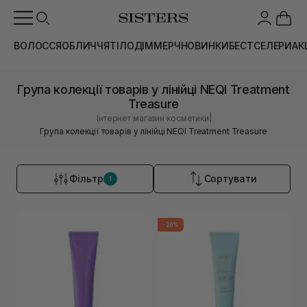
ВОЛОССЯ
ОБЛИЧЧЯ
ТІЛО
ДІМ
МЕРЧ
НОВИНКИ
БЕСТСЕЛЕРИ
АК
Група колекції товарів у лінійці NEQI Treatment
Treasure
|
Інтернет магазин косметики
Група колекції товарів у лінійці NEQI Treatment Treasure
Фільтр
Сортувати
1
-20%