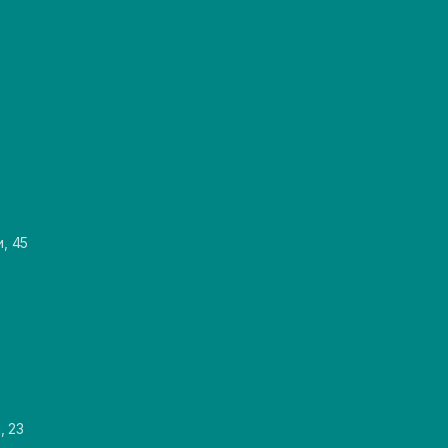
и, 45
, 23