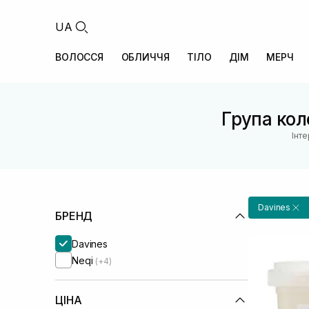
UA
ВОЛОССЯ
ОБЛИЧЧЯ
ТІЛО
ДІМ
МЕРЧ
Група коле
Інт
Davines
БРЕНД
Davines
Neqi
(+4)
ЦІНА