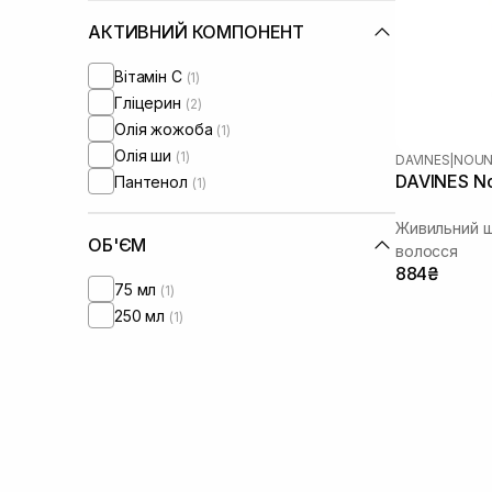
АКТИВНИЙ КОМПОНЕНТ
Вітамін C
(1)
Гліцерин
(2)
Олія жожоба
(1)
Олія ши
(1)
DAVINES
|
NOU
DAVINES N
Пантенол
(1)
Живильний 
ОБ'ЄМ
волосся
884₴
75 мл
(1)
250 мл
(1)