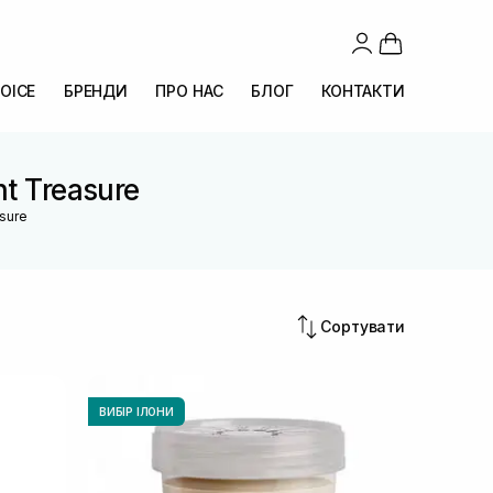
OICE
БРЕНДИ
ПРО НАС
БЛОГ
КОНТАКТИ
nt Treasure
asure
Сортувати
ВИБІР ІЛОНИ