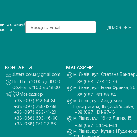
Email
ини
та отримуй
підписатись
влення
КОНТАКТИ
МАГАЗИНИ
sisters.co.ua@gmail.com
м. Львів, вул. Степана Бандер
Пн.-Пт. з 10:00 до 19:00
+38 (098) 778-13-79
Сб.-Нд. з 11:00 до 18:00
м. Львів, вул. Івана Франка, 36
Менеджер
+38 (097) 611-95-94
+38 (097) 612-54-81
м. Львів, вул. Академіка
+38 (097) 788-12-88
Підстригача, 1В (Duck's Lake)
+38 (097) 983-41-20
+38 (097) 101-97-16
+38 (068) 693-46-00
м. Рівне, вул. 16-го Липня, 15
+38 (068) 951-22-86
+38 (097) 544-61-44
м. Рівне, вул. Кулика і Гудачека
(ТЦ Екватор)