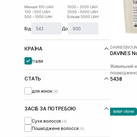
Менше 100 UAH
1000 – 2000 UAH
100 – 500 UAH
2000 – 5000 UAH
500 – 1000 UAH
Більше 5000 UAH
Від
До
DAVINES
|
NOU
КРАЇНА
DAVINES No
Італія
Живильний к
пошкоджено
СТАТЬ
543₴
для жінок
(4)
ЗАСІБ ЗА ПОТРЕБОЮ
ВИБІР ІЛОНИ
Сухе волосся
(4)
Пошкоджене волосся
(4)