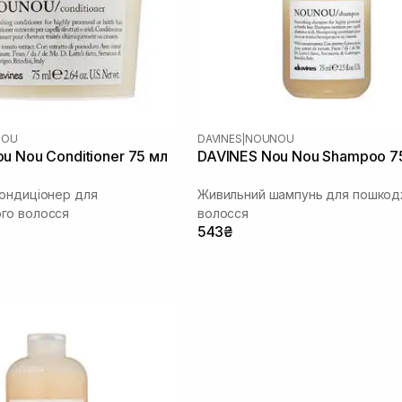
NOU
DAVINES
|
NOUNOU
u Nou Conditioner 75 мл
DAVINES Nou Nou Shampoo 7
ондиціонер для
Живильний шампунь для пошко
го волосся
волосся
543₴