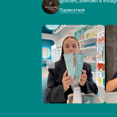
@sisters_stelmakh в Instag
Підписатися