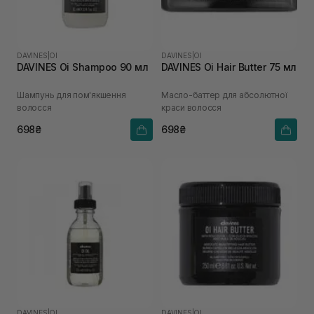
DAVINES
|
OI
DAVINES
|
OI
DAVINES Oi Shampoo 90 мл
DAVINES Oi Hair Butter 75 мл
Шампунь для пом'якшення
Масло-баттер для абсолютної
волосся
краси волосся
698₴
698₴
DAVINES
|
OI
DAVINES
|
OI