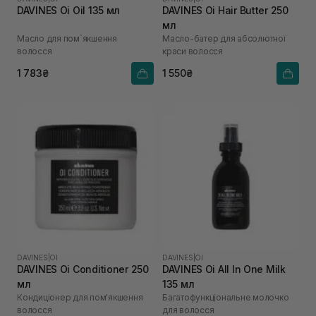
DAVINES Oi Oil 135 мл
DAVINES Oi Hair Butter 250
мл
Масло для пом`якшення
Масло-батер для абсолютної
волосся
краси волосся
1 783₴
1 550₴
DAVINES
|
OI
DAVINES
|
OI
DAVINES Oi Conditioner 250
DAVINES Oi All In One Milk
мл
135 мл
Кондиціонер для пом'якшення
Багатофункціональне молочко
волосся
для волосся