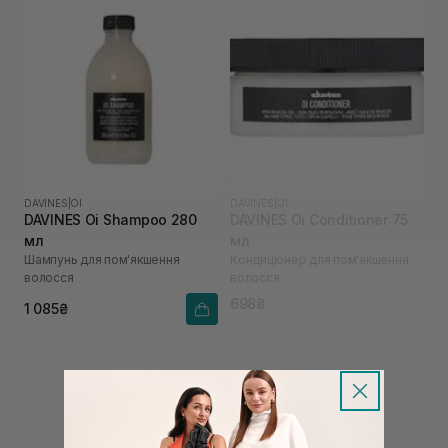
DAVINES
|
OI
DAVINES
|
OI
DAVINES Oi Shampoo 280
DAVINES Oi Conditioner 75
мл
мл
Шампунь для пом'якшення
Кондиціонер для пом'якшення
волосся
волосся
698₴
1 085₴