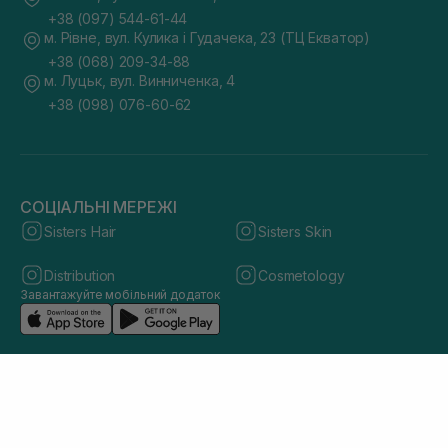
+38 (097) 544-61-44
м. Рівне, вул. Кулика і Гудачека, 23 (ТЦ Екватор)
+38 (068) 209-34-88
м. Луцьк, вул. Винниченка, 4
+38 (098) 076-60-62
СОЦІАЛЬНІ МЕРЕЖІ
Sisters Hair
Sisters Skin
Distribution
Cosmetology
Завантажуйте мобільний додаток
© 2026 sisters.co.ua. Всі права захищено