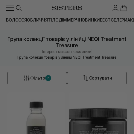
ВОЛОССЯ
ОБЛИЧЧЯ
ТІЛО
ДІМ
МЕРЧ
НОВИНКИ
БЕСТСЕЛЕРИ
АК
Група колекції товарів у лінійці NEQI Treatment
Treasure
|
Інтернет магазин косметики
Група колекції товарів у лінійці NEQI Treatment Treasure
Фільтр
Сортувати
2