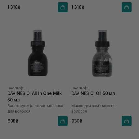
1 318₴
1 318₴
DAVINES
|
OI
DAVINES
|
OI
DAVINES Oi All In One Milk
DAVINES Oi Oil 50 мл
50 мл
Багатофункціональне молочко
Масло для пом`якшення
для волосся
волосся
698₴
930₴