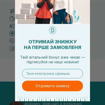
Безкоштовна доставка від 3000 UAH
Безпечні способи оплати
Тільки оригінальна косметика
Система бонусів та лояльності
ОТРИМАЙ ЗНИЖКУ
Кращі ціни та топ товари
НА ПЕРШЕ ЗАМОВЛЕНЯ
Рекомендації від косметологів
Твій вітальний бонус вже чекає —
підписуйся
на
наші новини!
email
Отримати знижку
@sisters_stelmakh в Instagram