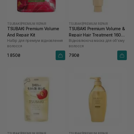
TSUBAKI
|
PREMIUM REPAIR
TSUBAKI
|
PREMIUM REPAIR
TSUBAKI Premium Volume
TSUBAKI Premium Volume &
And Repair Kit
Repair Hair Treatment 160
Набір для преміум відновлення
Відновлююча маска для об'єму
мл
волосся
волосся
1 850₴
790₴
TSUBAKI
|
PREMIUM REPAIR
TSUBAKI
|
PREMIUM REPAIR