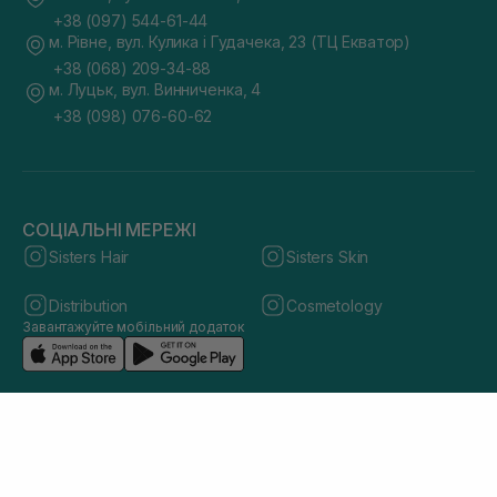
+38 (097) 544-61-44
м. Рівне, вул. Кулика і Гудачека, 23 (ТЦ Екватор)
+38 (068) 209-34-88
м. Луцьк, вул. Винниченка, 4
+38 (098) 076-60-62
СОЦІАЛЬНІ МЕРЕЖІ
Sisters Hair
Sisters Skin
Distribution
Cosmetology
Завантажуйте мобільний додаток
© 2026 sisters.co.ua. Всі права захищено