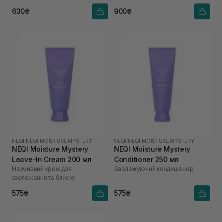
630₴
900₴
NEQI
|
NEQI MOISTURE MYSTERY
NEQI
|
NEQI MOISTURE MYSTERY
NEQI Moisture Mystery
NEQI Moisture Mystery
Leave-In Cream 200 мл
Conditioner 250 мл
Незмивний крем для
Зволожуючий кондиціонер
зволоження та блиску
575₴
575₴