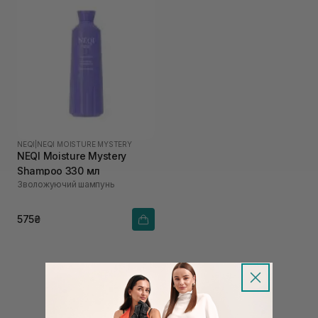
NEQI
|
NEQI MOISTURE MYSTERY
NEQI Moisture Mystery
Shampoo 330 мл
Зволожуючий шампунь
575₴