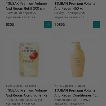
TSUBAKI Premium Volume
TSUBAKI Premium Volume
And Repair Refill 300 мл
And Repair 450 мл
Шампунь для преміум
Шампунь для преміум
відновлення волосся
відновлення волосся
630₴
1 085₴
TSUBAKI
|
PREMIUM REPAIR
TSUBAKI
|
PREMIUM REPAIR
TSUBAKI Premium Volume
TSUBAKI Premium Volume
And Repair Conditioner Refill
And Repair Conditioner 450
Кондиціонер для преміум
Кондиціонер для преміум
300 мл
мл
відновлення волосся
відновлення волосся