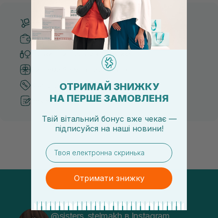
Безкоштовна доставка від 3000 UAH
Безпечні способи оплати
Тільки оригінальна косметика
Система бонусів та лояльності
ОТРИМАЙ ЗНИЖКУ
Кращі ціни та топ товари
НА ПЕРШЕ ЗАМОВЛЕНЯ
Рекомендації від косметологів
Твій вітальний бонус вже чекає —
підписуйся
на
наші новини!
email
Отримати знижку
@sisters_stelmakh в Instagram