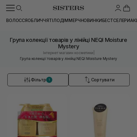
ВОЛОССЯ
ОБЛИЧЧЯ
ТІЛО
ДІМ
МЕРЧ
НОВИНКИ
БЕСТСЕЛЕРИ
АК
Група колекції товарів у лінійці NEQI Moisture
Mystery
|
Інтернет магазин косметики
Група колекції товарів у лінійці NEQI Moisture Mystery
Фільтр
Сортувати
1