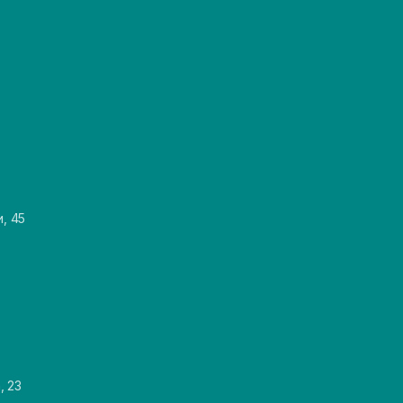
и, 45
, 23