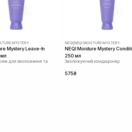
ISTURE MYSTERY
NEQI
|
NEQI MOISTURE MYSTERY
ure Mystery Leave-In
NEQI Moisture Mystery Condit
 мл
250 мл
рем для зволоження та
Зволожуючий кондиціонер
575₴