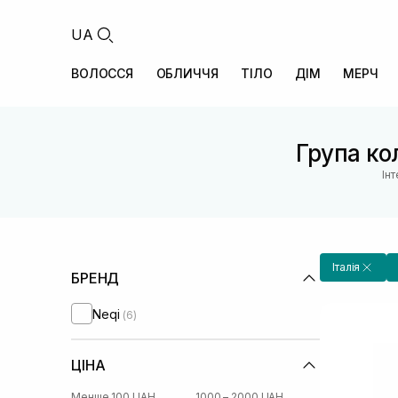
UA
ВОЛОССЯ
ОБЛИЧЧЯ
ТІЛО
ДІМ
МЕРЧ
Група кол
Ін
Італія
БРЕНД
Neqi
(6)
ЦІНА
Менше 100 UAH
1000 – 2000 UAH