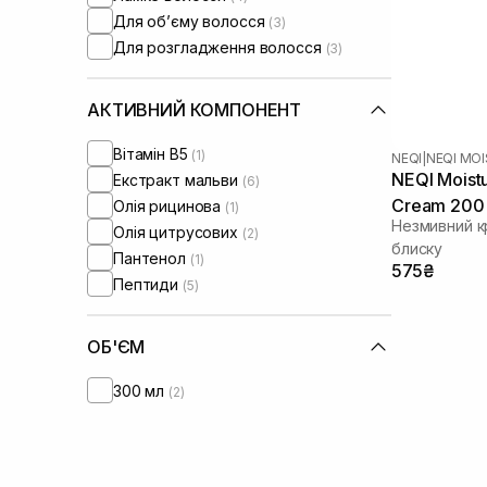
Для обʼєму волосся
(3)
Для розгладження волосся
(3)
АКТИВНИЙ КОМПОНЕНТ
Вітамін B5
(1)
NEQI
|
NEQI MO
NEQI Moist
Екстракт мальви
(6)
Cream 200
Олія рицинова
(1)
Незмивний к
Олія цитрусових
(2)
блиску
Пантенол
(1)
575₴
Пептиди
(5)
ОБ'ЄМ
300 мл
(2)