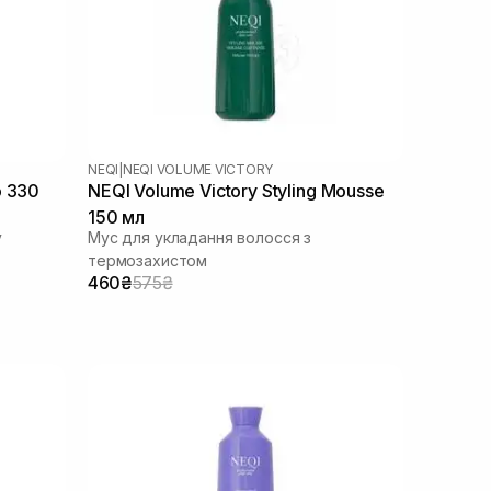
NEQI
|
NEQI VOLUME VICTORY
o 330
NEQI Volume Victory Styling Mousse
150 мл
у
Мус для укладання волосся з
термозахистом
460₴
575₴