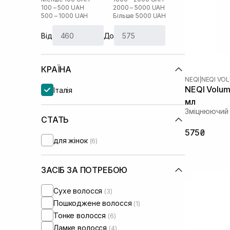
100 – 500 UAH
2000 – 5000 UAH
500 – 1000 UAH
Більше 5000 UAH
Від
До
КРАЇНА
NEQI
|
NEQI VO
NEQI Volum
Італія
мл
Зміцнюючий 
СТАТЬ
575₴
для жінок
(6)
ЗАСІБ ЗА ПОТРЕБОЮ
Сухе волосся
(3)
Пошкоджене волосся
(1)
Тонке волосся
(6)
Ламке волосся
(4)