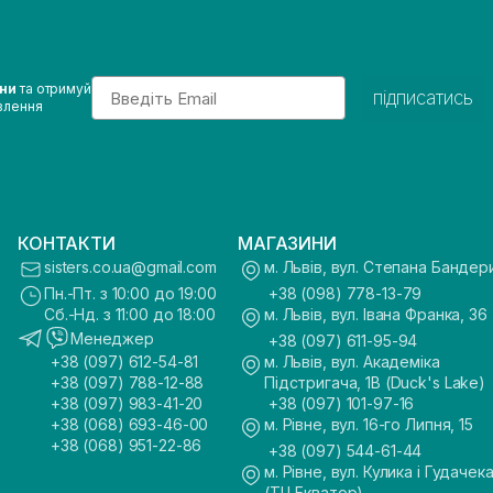
Email
ини
та отримуй
підписатись
влення
КОНТАКТИ
МАГАЗИНИ
sisters.co.ua@gmail.com
м. Львів, вул. Степана Бандер
Пн.-Пт. з 10:00 до 19:00
+38 (098) 778-13-79
Сб.-Нд. з 11:00 до 18:00
м. Львів, вул. Івана Франка, 36
Менеджер
+38 (097) 611-95-94
+38 (097) 612-54-81
м. Львів, вул. Академіка
+38 (097) 788-12-88
Підстригача, 1В (Duck's Lake)
+38 (097) 983-41-20
+38 (097) 101-97-16
+38 (068) 693-46-00
м. Рівне, вул. 16-го Липня, 15
+38 (068) 951-22-86
+38 (097) 544-61-44
м. Рівне, вул. Кулика і Гудачека
(ТЦ Екватор)