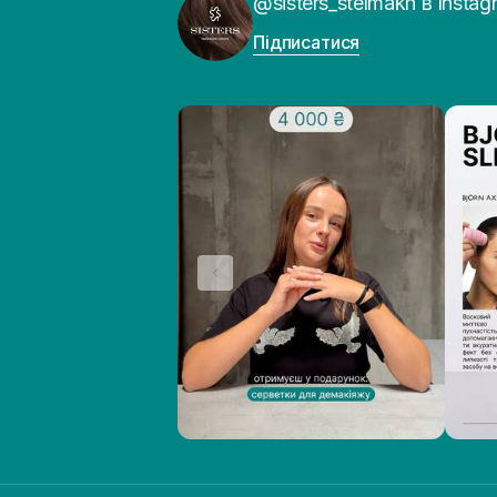
@sisters_stelmakh в Instag
Підписатися