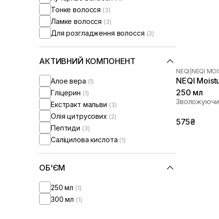
Тонке волосся
(3)
Ламке волосся
(3)
Для розгладження волосся
(3)
АКТИВНИЙ КОМПОНЕНТ
NEQI
|
NEQI MO
NEQI Moistu
Алое вера
(1)
250 мл
Гліцерин
(1)
Зволожуючи
Екстракт мальви
(3)
Олія цитрусових
(2)
575₴
Пептиди
(3)
Саліцилова кислота
(1)
ОБ'ЄМ
250 мл
(1)
300 мл
(1)