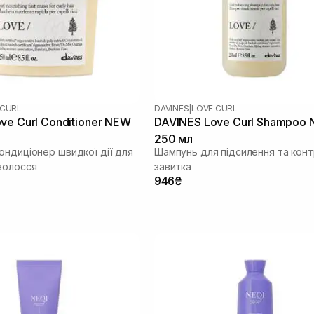
 CURL
DAVINES
|
LOVE CURL
ve Curl Conditioner NEW
DAVINES Love Curl Shampoo
250 мл
ондиціонер швидкої дії для
Шампунь для підсилення та кон
волосся
завитка
946₴