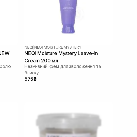
NEQI
|
NEQI MOISTURE MYSTERY
 NEW
NEQI Moisture Mystery Leave-In
Cream 200 мл
тролю
Незмивний крем для зволоження та
блиску
575₴