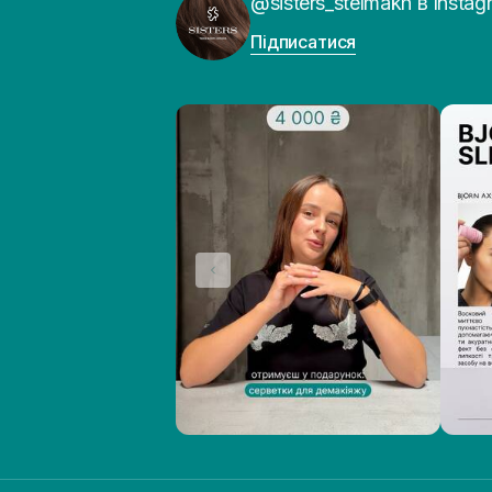
@sisters_stelmakh в Instag
Підписатися