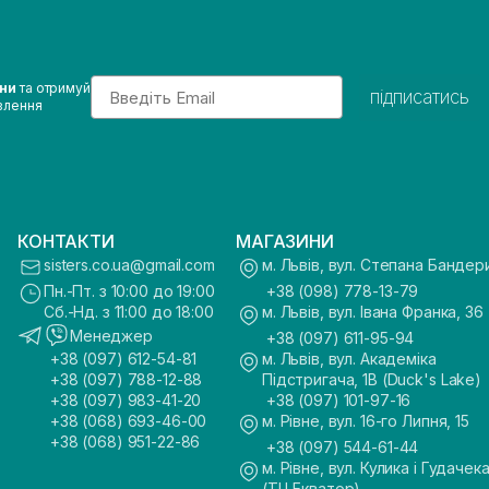
Email
ини
та отримуй
підписатись
влення
КОНТАКТИ
МАГАЗИНИ
sisters.co.ua@gmail.com
м. Львів, вул. Степана Бандер
Пн.-Пт. з 10:00 до 19:00
+38 (098) 778-13-79
Сб.-Нд. з 11:00 до 18:00
м. Львів, вул. Івана Франка, 36
Менеджер
+38 (097) 611-95-94
+38 (097) 612-54-81
м. Львів, вул. Академіка
+38 (097) 788-12-88
Підстригача, 1В (Duck's Lake)
+38 (097) 983-41-20
+38 (097) 101-97-16
+38 (068) 693-46-00
м. Рівне, вул. 16-го Липня, 15
+38 (068) 951-22-86
+38 (097) 544-61-44
м. Рівне, вул. Кулика і Гудачека
(ТЦ Екватор)