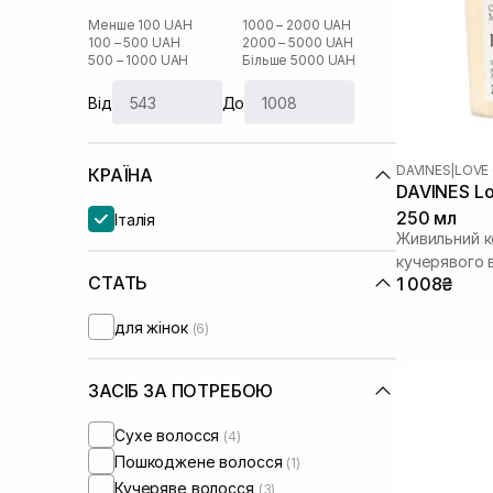
Менше 100 UAH
1000 – 2000 UAH
100 – 500 UAH
2000 – 5000 UAH
500 – 1000 UAH
Більше 5000 UAH
Від
До
DAVINES
|
LOVE
КРАЇНА
DAVINES Lo
250 мл
Італія
Живильний к
кучерявого 
СТАТЬ
1 008₴
для жінок
(6)
ЗАСІБ ЗА ПОТРЕБОЮ
Сухе волосся
(4)
Пошкоджене волосся
(1)
Кучеряве волосся
(3)