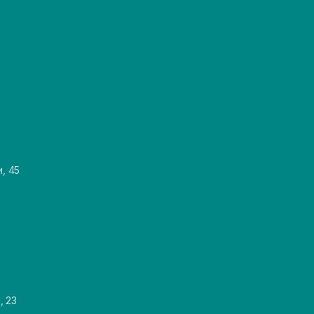
и, 45
, 23