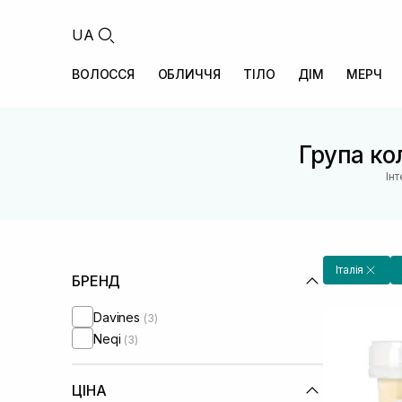
UA
ВОЛОССЯ
ОБЛИЧЧЯ
ТІЛО
ДІМ
МЕРЧ
Група кол
Ін
Італія
БРЕНД
Davines
(3)
Neqi
(3)
ЦІНА