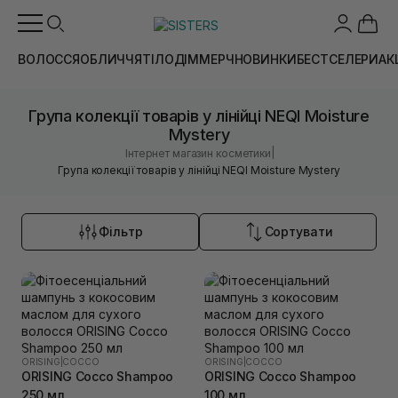
ВОЛОССЯ
ОБЛИЧЧЯ
ТІЛО
ДІМ
МЕРЧ
НОВИНКИ
БЕСТСЕЛЕРИ
АК
Група колекції товарів у лінійці NEQI Moisture
Mystery
|
Інтернет магазин косметики
Група колекції товарів у лінійці NEQI Moisture Mystery
Фільтр
Сортувати
ORISING
|
COCCO
ORISING
|
COCCO
ORISING Cocco Shampoo
ORISING Cocco Shampoo
250 мл
100 мл