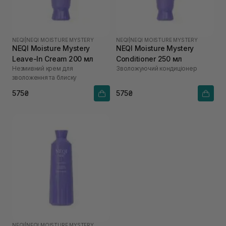
NEQI
|
NEQI MOISTURE MYSTERY
NEQI
|
NEQI MOISTURE MYSTERY
NEQI Moisture Mystery
NEQI Moisture Mystery
Leave-In Cream 200 мл
Conditioner 250 мл
Незмивний крем для
Зволожуючий кондиціонер
зволоження та блиску
575₴
575₴
NEQI
|
NEQI MOISTURE MYSTERY