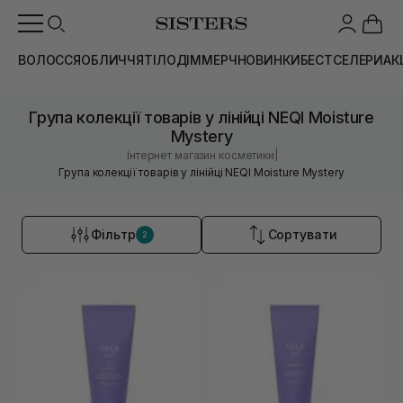
ВОЛОССЯ
ОБЛИЧЧЯ
ТІЛО
ДІМ
МЕРЧ
НОВИНКИ
БЕСТСЕЛЕРИ
АК
Група колекції товарів у лінійці NEQI Moisture
Mystery
|
Інтернет магазин косметики
Група колекції товарів у лінійці NEQI Moisture Mystery
Фільтр
Сортувати
2