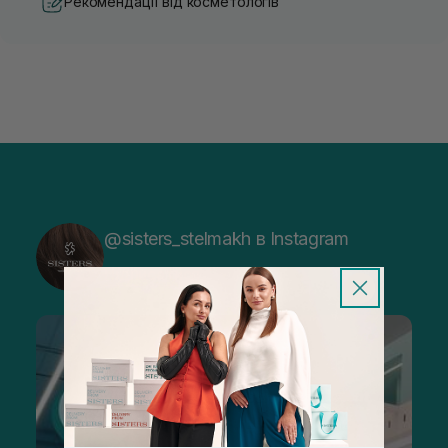
Рекомендації від косметологів
@sisters_stelmakh в Instagram
Підписатися