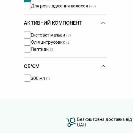
Для розгладження волосся
(+3)
АКТИВНИЙ КОМПОНЕНТ
Екстракт мальви
(3)
Олія цитрусових
(2)
Пептиди
(3)
ОБ'ЄМ
300 мл
(1)
Безкоштовна доставка від
UAH