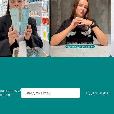
Email
ини
та отримуй
підписатись
влення