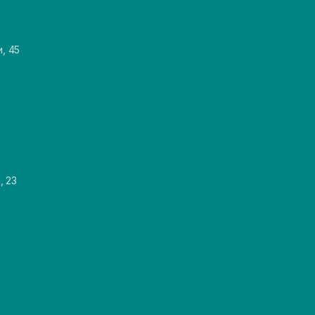
и, 45
, 23