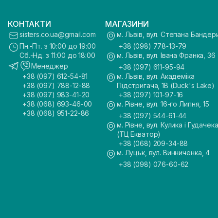
КОНТАКТИ
МАГАЗИНИ
sisters.co.ua@gmail.com
м. Львів, вул. Степана Бандер
Пн.-Пт. з 10:00 до 19:00
+38 (098) 778-13-79
Сб.-Нд. з 11:00 до 18:00
м. Львів, вул. Івана Франка, 36
Менеджер
+38 (097) 611-95-94
+38 (097) 612-54-81
м. Львів, вул. Академіка
+38 (097) 788-12-88
Підстригача, 1В (Duck's Lake)
+38 (097) 983-41-20
+38 (097) 101-97-16
+38 (068) 693-46-00
м. Рівне, вул. 16-го Липня, 15
+38 (068) 951-22-86
+38 (097) 544-61-44
м. Рівне, вул. Кулика і Гудачека
(ТЦ Екватор)
+38 (068) 209-34-88
м. Луцьк, вул. Винниченка, 4
+38 (098) 076-60-62