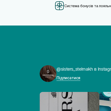
Система бонусів та лояльн
@sisters_stelmakh в Instag
Підписатися