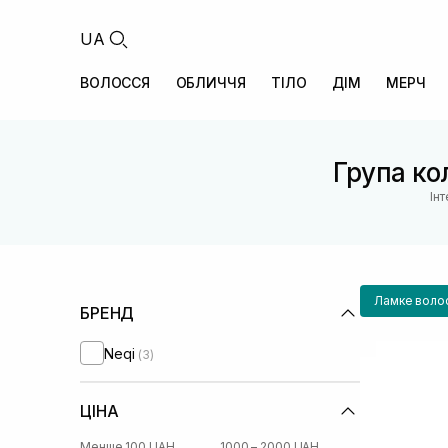
UA
ВОЛОССЯ
ОБЛИЧЧЯ
ТІЛО
ДІМ
МЕРЧ
Група кол
Ін
Ламке воло
БРЕНД
Neqi
(3)
ЦІНА
Менше 100 UAH
1000 – 2000 UAH