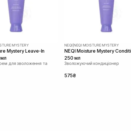
ISTURE MYSTERY
NEQI
|
NEQI MOISTURE MYSTERY
ure Mystery Leave-In
NEQI Moisture Mystery Condit
 мл
250 мл
рем для зволоження та
Зволожуючий кондиціонер
575₴