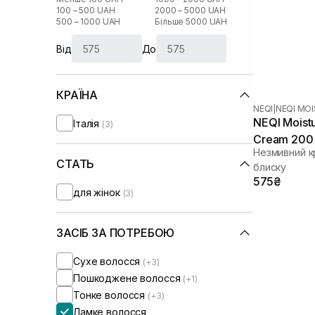
100 – 500 UAH
2000 – 5000 UAH
500 – 1000 UAH
Більше 5000 UAH
Від
До
КРАЇНА
NEQI
|
NEQI MO
NEQI Moist
Італія
(3)
Cream 200
Незмивний к
СТАТЬ
блиску
575₴
для жінок
(3)
ЗАСІБ ЗА ПОТРЕБОЮ
Сухе волосся
(+3)
Пошкоджене волосся
(+1)
Тонке волосся
(+3)
Ламке волосся