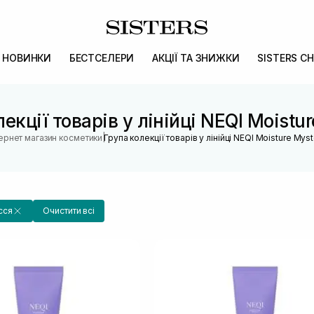
НОВИНКИ
БЕСТСЕЛЕРИ
АКЦІЇ ТА ЗНИЖКИ
SISTERS CH
екції товарів у лінійці NEQI Moistu
|
тернет магазин косметики
Група колекції товарів у лінійці NEQI Moisture Mys
сся
Очистити всі