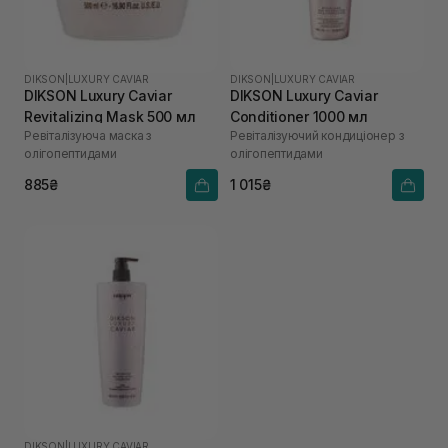
DIKSON
|
LUXURY CAVIAR
DIKSON
|
LUXURY CAVIAR
DIKSON Luxury Caviar
DIKSON Luxury Caviar
Revitalizing Mask 500 мл
Conditioner 1000 мл
Ревіталізуюча маска з
Ревіталізуючий кондиціонер з
олігопептидами
олігопептидами
885₴
1 015₴
DIKSON
|
LUXURY CAVIAR