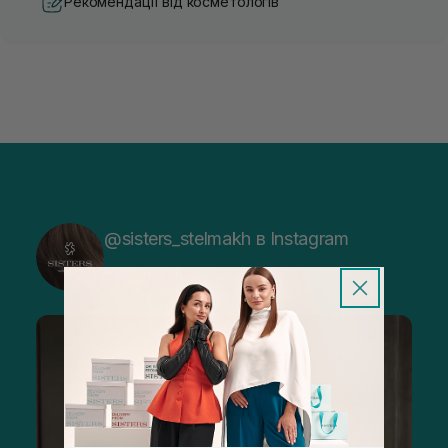
Рекомендації від косметологів
@sisters_stelmakh в Instagram
Підписатися