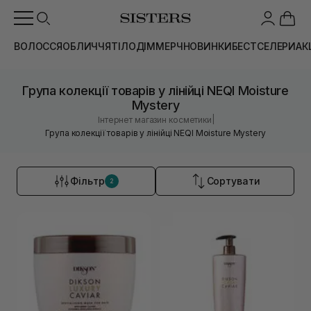
ВОЛОССЯ
ОБЛИЧЧЯ
ТІЛО
ДІМ
МЕРЧ
НОВИНКИ
БЕСТСЕЛЕРИ
АК
Група колекції товарів у лінійці NEQI Moisture
Mystery
|
Інтернет магазин косметики
Група колекції товарів у лінійці NEQI Moisture Mystery
Фільтр
Сортувати
2