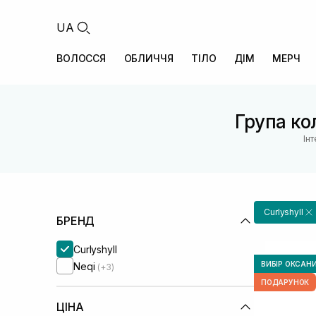
UA
ВОЛОССЯ
ОБЛИЧЧЯ
ТІЛО
ДІМ
МЕРЧ
Група кол
Ін
Curlyshyll
БРЕНД
Curlyshyll
ВИБІР ОКСАН
Neqi
(+3)
ПОДАРУНОК
ЦІНА