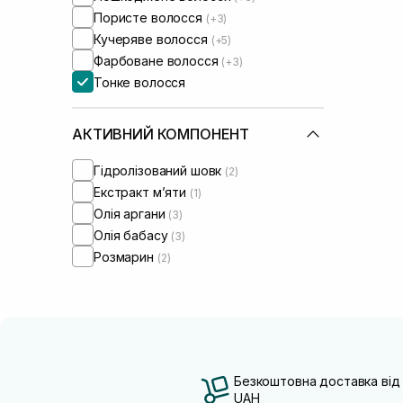
Пористе волосся
(+3)
Кучеряве волосся
(+5)
Фарбоване волосся
(+3)
Тонке волосся
АКТИВНИЙ КОМПОНЕНТ
Гідролізований шовк
(2)
Екстракт м’яти
(1)
Олія аргани
(3)
Олія бабасу
(3)
Розмарин
(2)
Безкоштовна доставка від
UAH