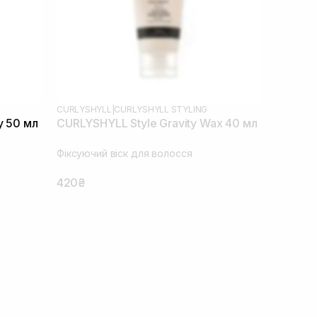
CURLYSHYLL
|
CURLYSHYLL STYLING
y 50 мл
CURLYSHYLL Style Gravity Wax 40 мл
Фіксуючий віск для волосся
420₴