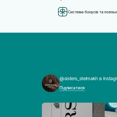
Система бонусів та лояльн
@sisters_stelmakh в Instag
Підписатися