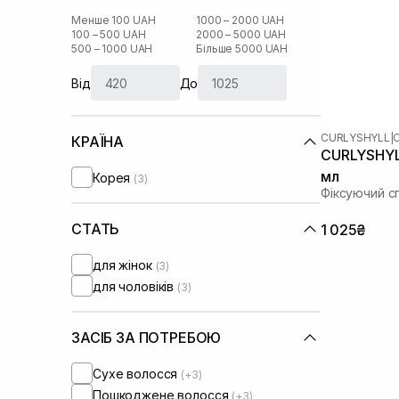
Менше 100 UAH
1000 – 2000 UAH
100 – 500 UAH
2000 – 5000 UAH
500 – 1000 UAH
Більше 5000 UAH
Від
До
CURLYSHYLL
|
КРАЇНА
CURLYSHYLL
мл
Корея
(3)
Фіксуючий с
СТАТЬ
1 025₴
для жінок
(3)
для чоловіків
(3)
ЗАСІБ ЗА ПОТРЕБОЮ
Сухе волосся
(+3)
Пошкоджене волосся
(+3)