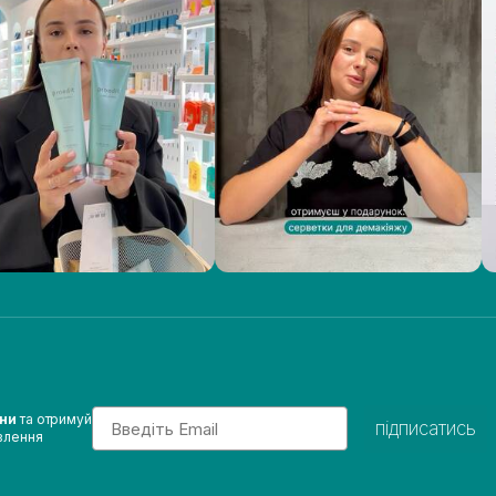
Email
ини
та отримуй
підписатись
влення