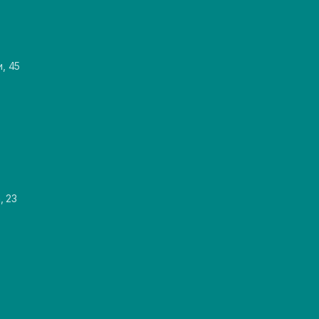
и, 45
, 23