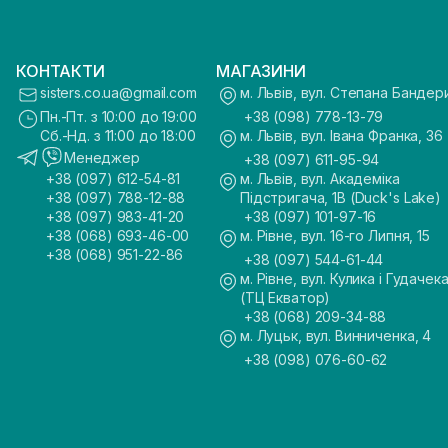
КОНТАКТИ
МАГАЗИНИ
sisters.co.ua@gmail.com
м. Львів, вул. Степана Бандер
Пн.-Пт. з 10:00 до 19:00
+38 (098) 778-13-79
Сб.-Нд. з 11:00 до 18:00
м. Львів, вул. Івана Франка, 36
Менеджер
+38 (097) 611-95-94
+38 (097) 612-54-81
м. Львів, вул. Академіка
+38 (097) 788-12-88
Підстригача, 1В (Duck's Lake)
+38 (097) 983-41-20
+38 (097) 101-97-16
+38 (068) 693-46-00
м. Рівне, вул. 16-го Липня, 15
+38 (068) 951-22-86
+38 (097) 544-61-44
м. Рівне, вул. Кулика і Гудачека
(ТЦ Екватор)
+38 (068) 209-34-88
м. Луцьк, вул. Винниченка, 4
+38 (098) 076-60-62