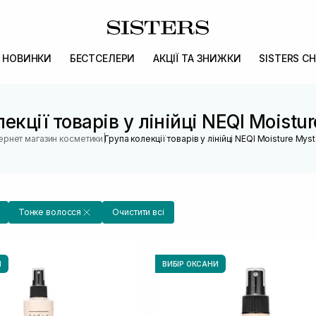
НОВИНКИ
БЕСТСЕЛЕРИ
АКЦІЇ ТА ЗНИЖКИ
SISTERS CH
екції товарів у лінійці NEQI Moistu
|
тернет магазин косметики
Група колекції товарів у лінійці NEQI Moisture Mys
Тонке волосся
Очистити всі
И
ВИБІР ОКСАНИ