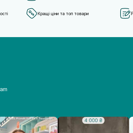
ості
Кращі ціни та топ товари
ram