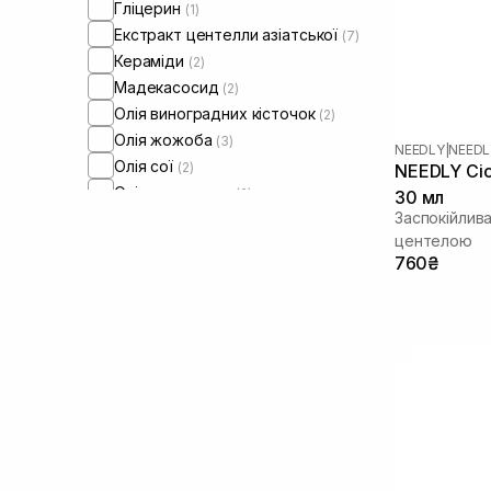
Гліцерин
(1)
Екстракт центелли азіатської
(7)
Кераміди
(2)
Мадекасосид
(2)
Олія виноградних кісточок
(2)
Олія жожоба
(3)
NEEDLY
|
NEEDL
Олія сої
(2)
NEEDLY Cic
Олія соняшнику
(2)
30 мл
Заспокійлив
Пантенол
(6)
центелою
760₴