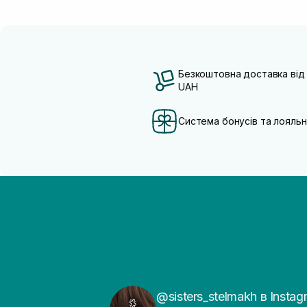
Безкоштовна доставка від
UAH
Система бонусів та лояльн
@sisters_stelmakh в Instag