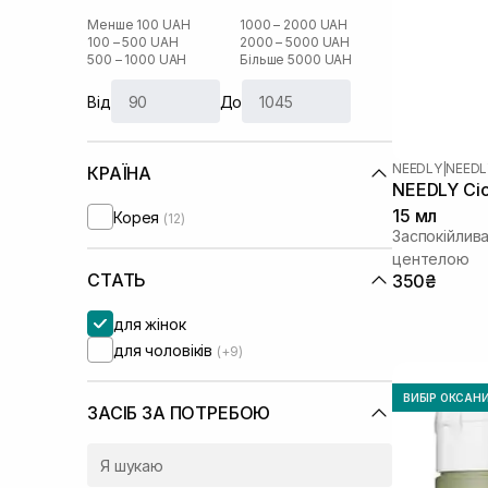
Менше 100 UAH
1000 – 2000 UAH
100 – 500 UAH
2000 – 5000 UAH
500 – 1000 UAH
Більше 5000 UAH
Від
До
NEEDLY
|
NEEDL
КРАЇНА
NEEDLY Cic
15 мл
Корея
(12)
Заспокійлив
центелою
СТАТЬ
350₴
для жінок
для чоловіків
(+9)
ВИБІР ОКСАН
ЗАСІБ ЗА ПОТРЕБОЮ