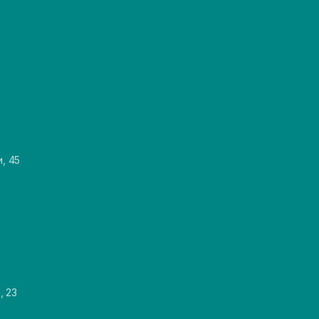
и, 45
, 23