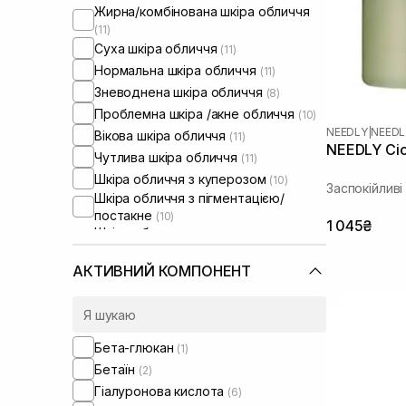
Жирна/комбінована шкіра обличчя
(11)
Суха шкіра обличчя
(11)
Нормальна шкіра обличчя
(11)
Зневоднена шкіра обличчя
(8)
Проблемна шкіра /акне обличчя
(10)
NEEDLY
|
NEEDL
Вікова шкіра обличчя
(11)
NEEDLY Cica
Чутлива шкіра обличчя
(11)
Шкіра обличчя з куперозом
(10)
Заспокійлив
Шкіра обличчя з пігментацією/
постакне
(10)
1 045₴
Шкіра обличчя з розширеними
порами
(11)
Шкіра обличчя з порушеним
АКТИВНИЙ КОМПОНЕНТ
барʼєром
(11)
Шкіра обличчя з порушеним
мікробіомом
(10)
Бета-глюкан
(1)
Бетаїн
(2)
Гіалуронова кислота
(6)