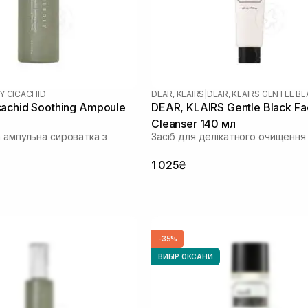
Y CICACHID
DEAR, KLAIRS
|
DEAR, KLAIRS GENTLE B
achid Soothing Ampoule
DEAR, KLAIRS Gentle Black Fac
Cleanser 140 мл
а ампульна сироватка з
Засіб для делікатного очищення
1 025₴
-35%
ВИБІР ОКСАНИ