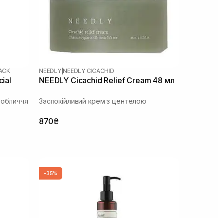
LACK
NEEDLY
|
NEEDLY CICACHID
ial
NEEDLY Cicachid Relief Cream 48 мл
 обличчя
Заспокійливий крем з центелою
870₴
-35%