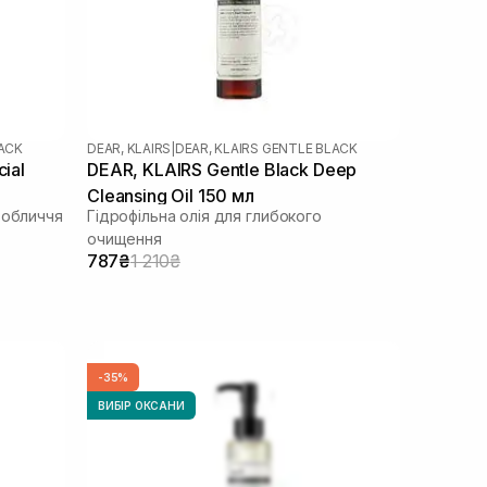
LACK
DEAR, KLAIRS
|
DEAR, KLAIRS GENTLE BLACK
ial
DEAR, KLAIRS Gentle Black Deep
Cleansing Oil 150 мл
 обличчя
Гідрофільна олія для глибокого
очищення
787₴
1 210₴
-35%
ВИБІР ОКСАНИ