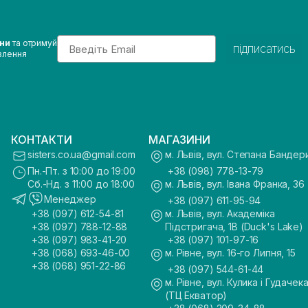
Email
ини
та отримуй
підписатись
влення
КОНТАКТИ
МАГАЗИНИ
sisters.co.ua@gmail.com
м. Львів, вул. Степана Бандер
Пн.-Пт. з 10:00 до 19:00
+38 (098) 778-13-79
Сб.-Нд. з 11:00 до 18:00
м. Львів, вул. Івана Франка, 36
Менеджер
+38 (097) 611-95-94
+38 (097) 612-54-81
м. Львів, вул. Академіка
+38 (097) 788-12-88
Підстригача, 1В (Duck's Lake)
+38 (097) 983-41-20
+38 (097) 101-97-16
+38 (068) 693-46-00
м. Рівне, вул. 16-го Липня, 15
+38 (068) 951-22-86
+38 (097) 544-61-44
м. Рівне, вул. Кулика і Гудачека
(ТЦ Екватор)