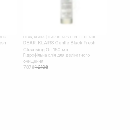
LACK
DEAR, KLAIRS
|
DEAR, KLAIRS GENTLE BLACK
esh
DEAR, KLAIRS Gentle Black Fresh
Cleansing Oil 150 мл
о
Гідрофільна олія для делікатного
очищення
787₴
1 210₴