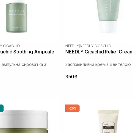
Y CICACHID
NEEDLY
|
NEEDLY CICACHID
achid Soothing Ampoule
NEEDLY Cicachid Relief Crea
а ампульна сироватка з
Заспокійливий крем з центелою
350₴
И
-20%