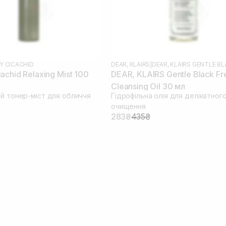
Y CICACHID
DEAR, KLAIRS
|
DEAR, KLAIRS GENTLE B
chid Relaxing Mist 100
DEAR, KLAIRS Gentle Black Fr
Cleansing Oil 30 мл
ий тонер-міст для обличчя
Гідрофільна олія для делікатног
очищення
283₴
435₴