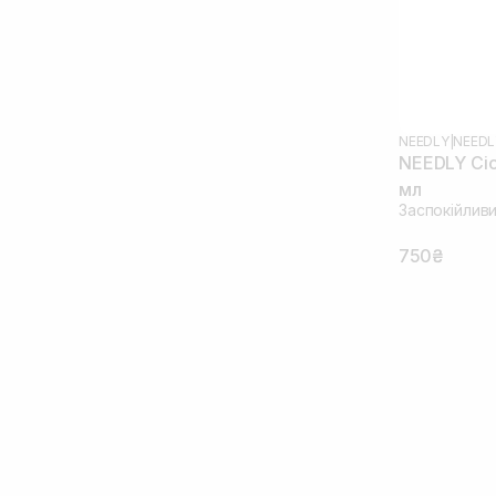
NEEDLY
|
NEEDL
NEEDLY Cica
мл
Заспокійлив
750₴