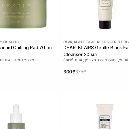
Y CICACHID
DEAR, KLAIRS
|
DEAR, KLAIRS GENTLE B
chid Chilling Pad 70 шт
DEAR, KLAIRS Gentle Black Fac
Cleanser 20 мл
і пади з центелою
Засіб для делікатного очищення
300₴
375₴