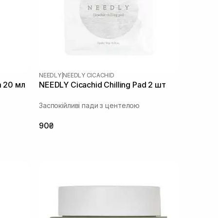
NEEDLY
|
NEEDLY CICACHID
m 20 мл
NEEDLY Cicachid Chilling Pad 2 шт
Заспокійливі пади з центелою
90₴