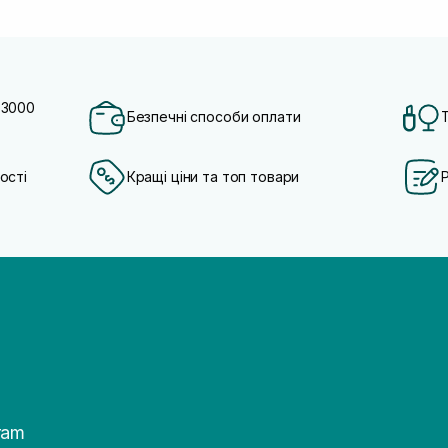
 3000
Безпечні способи оплати
ості
Кращі ціни та топ товари
ram