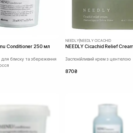
NEEDLY
|
NEEDLY CICACHID
nu Conditioner 250 мл
NEEDLY Cicachid Relief Crea
 для блиску та збереження
Заспокійливий крем з центелою
осся
870₴