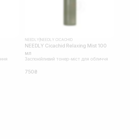
NEEDLY
|
NEEDLY CICACHID
л
NEEDLY Cicachid Relaxing Mist 100
мл
ння
Заспокійливий тонер-міст для обличчя
750₴