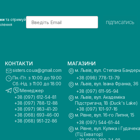
Email
ини
та отримуй
підписатись
влення
КОНТАКТИ
МАГАЗИНИ
sisters.co.ua@gmail.com
м. Львів, вул. Степана Бандер
Пн.-Пт. з 10:00 до 19:00
+38 (098) 778-13-79
Сб.-Нд. з 11:00 до 18:00
м. Львів, вул. Івана Франка, 36
Менеджер
+38 (097) 611-95-94
+38 (097) 612-54-81
м. Львів, вул. Академіка
+38 (097) 788-12-88
Підстригача, 1В (Duck's Lake)
+38 (097) 983-41-20
+38 (097) 101-97-16
+38 (068) 693-46-00
м. Рівне, вул. 16-го Липня, 15
+38 (068) 951-22-86
+38 (097) 544-61-44
м. Рівне, вул. Кулика і Гудачека
(ТЦ Екватор)