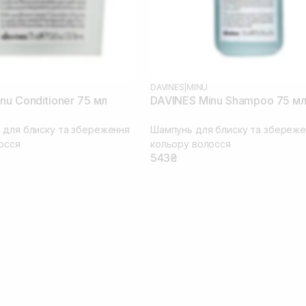
DAVINES
|
MINU
nu Conditioner 75 мл
DAVINES Minu Shampoo 75 м
 для блиску та збереження
Шампунь для блиску та збереже
осся
кольору волосся
543₴