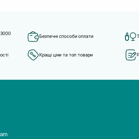
 3000
Безпечні способи оплати
ості
Кращі ціни та топ товари
ram