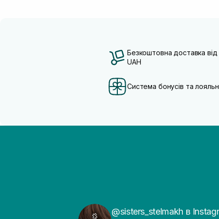
Безкоштовна доставка від
UAH
Система бонусів та лояльн
@sisters_stelmakh в Instag