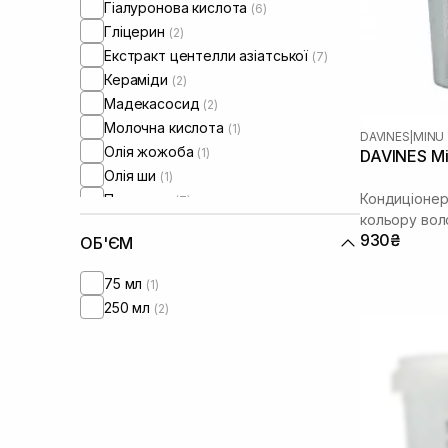
Гіалуронова кислота
(6)
Ламке волосся
(1)
Гліцерин
(2)
Екстракт центелли азіатської
(7)
Кераміди
(2)
Мадекасосид
(2)
Молочна кислота
(1)
DAVINES
|
MINU
Олія жожоба
(1)
DAVINES Mi
Олія ши
(1)
Кондиціонер
Пантенол
(7)
кольору вол
Токоферол
(1)
930₴
ОБ'ЄМ
75 мл
(1)
250 мл
(2)