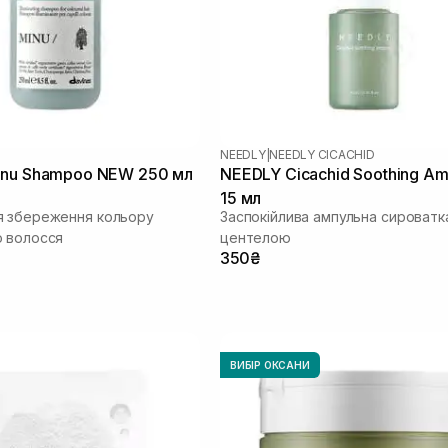
NEEDLY
|
NEEDLY CICACHID
inu Shampoo NEW 250 мл
NEEDLY Cicachid Soothing A
15 мл
я збереження кольору
Заспокійлива ампульна сироватк
 волосся
центелою
350₴
ВИБІР ОКСАНИ