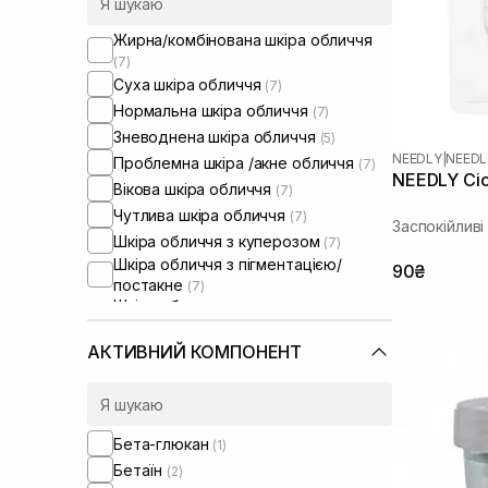
Жирна/комбінована шкіра обличчя
(7)
Суха шкіра обличчя
(7)
Нормальна шкіра обличчя
(7)
Зневоднена шкіра обличчя
(5)
NEEDLY
|
NEEDL
Проблемна шкіра /акне обличчя
(7)
NEEDLY Cica
Вікова шкіра обличчя
(7)
Чутлива шкіра обличчя
(7)
Заспокійлив
Шкіра обличчя з куперозом
(7)
Шкіра обличчя з пігментацією/
90₴
постакне
(7)
Шкіра обличчя з розширеними
порами
(7)
Шкіра обличчя з порушеним
АКТИВНИЙ КОМПОНЕНТ
барʼєром
(7)
Шкіра обличчя з порушеним
мікробіомом
(7)
Пошкоджене волосся
(2)
Бета-глюкан
(1)
Фарбоване волосся
(5)
Бетаїн
(2)
Тонке волосся
(1)