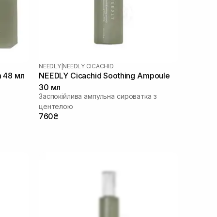
NEEDLY
|
NEEDLY CICACHID
m 48 мл
NEEDLY Cicachid Soothing Ampoule
30 мл
Заспокійлива ампульна сироватка з
центелою
760₴