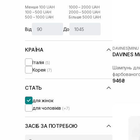
Менше 100 UAH
1000 – 2000 UAH
100 – 500 UAH
2000 – 5000 UAH
500 – 1000 UAH
Більше 5000 UAH
Від
До
DAVINES
|
MINU
КРАЇНА
DAVINES M
Італія
(5)
Шампунь дл
Корея
(7)
фарбованого
946₴
СТАТЬ
для жінок
для чоловіків
(+7)
ЗАСІБ ЗА ПОТРЕБОЮ