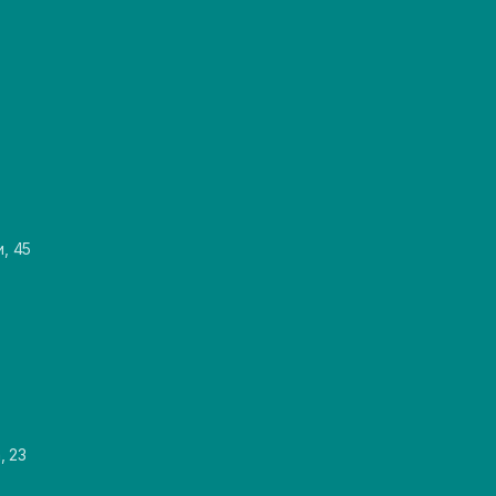
и, 45
, 23