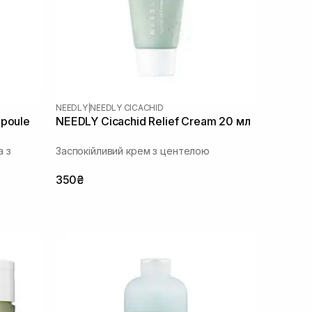
NEEDLY
|
NEEDLY CICACHID
mpoule
NEEDLY Cicachid Relief Cream 20 мл
а з
Заспокійливий крем з центелою
350₴