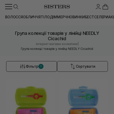
ВОЛОССЯ
ОБЛИЧЧЯ
ТІЛО
ДІМ
МЕРЧ
НОВИНКИ
БЕСТСЕЛЕРИ
АК
Група колекції товарів у лінійці NEEDLY
Cicachid
|
Інтернет магазин косметики
Група колекції товарів у лінійці NEEDLY Cicachid
Фільтр
Сортувати
1