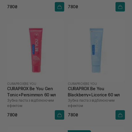
780₴
780₴
CURAPROX
|
BE YOU
CURAPROX
|
BE YOU
CURAPROX Be You Gen
CURAPROX Be You
Tonic+Persimmon 60 мл
Blackberry+Licorice 60 мл
Зубна паста з відбілюючим
Зубна паста з відбілюючим
ефектом
ефектом
780₴
780₴