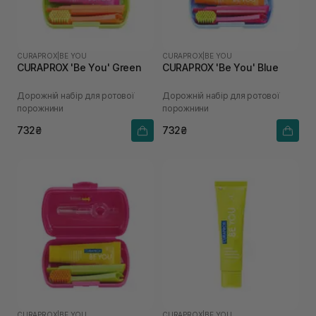
CURAPROX
|
BE YOU
CURAPROX
|
BE YOU
CURAPROX 'Be You' Green
CURAPROX 'Be You' Blue
Дорожній набір для ротової
Дорожній набір для ротової
порожнини
порожнини
732₴
732₴
CURAPROX
|
BE YOU
CURAPROX
|
BE YOU