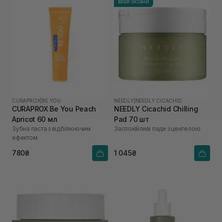
ВИБІР ОКСАНИ
CURAPROX
|
BE YOU
NEEDLY
|
NEEDLY CICACHID
CURAPROX Be You Peach
NEEDLY Cicachid Chilling
Apricot 60 мл
Pad 70 шт
Зубна паста з відбілюючим
Заспокійливі пади з центелою
ефектом
780₴
1 045₴