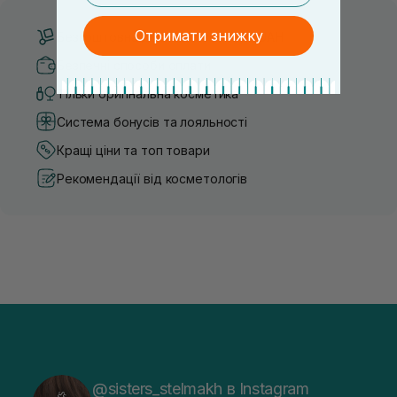
Отримати знижку
Безкоштовна доставка від 3000 UAH
Безпечні способи оплати
Тільки оригінальна косметика
Система бонусів та лояльності
Кращі ціни та топ товари
Рекомендації від косметологів
@sisters_stelmakh в Instagram