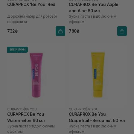
CURAPROX 'Be You' Red
CURAPROX Be You Apple
and Aloe 60 мл
Дорожній набір для ротової
Зубна паста з відбілюючим
порожнини
ефектом
732₴
780₴
ВИБІР ІЛОНИ
CURAPROX
|
BE YOU
CURAPROX
|
BE YOU
CURAPROX Be You
CURAPROX Be You
Watermelon 60 мл
Grapefruit+Bergamot 60 мл
Зубна паста з відбілюючим
Зубна паста з відбілюючим
ефектом
ефектом