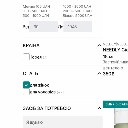
Менше 100 UAH
1000 – 2000 UAH
100 – 500 UAH
2000 – 5000 UAH
500 – 1000 UAH
Більше 5000 UAH
Від
До
NEEDLY
|
NEEDL
КРАЇНА
NEEDLY Cic
15 мл
Корея
(7)
Заспокійлив
центелою
СТАТЬ
350₴
для жінок
для чоловіків
(+7)
ВИБІР ОКСАН
ЗАСІБ ЗА ПОТРЕБОЮ