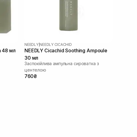
NEEDLY
|
NEEDLY CICACHID
m 48 мл
NEEDLY Cicachid Soothing Ampoule
30 мл
Заспокійлива ампульна сироватка з
центелою
760₴