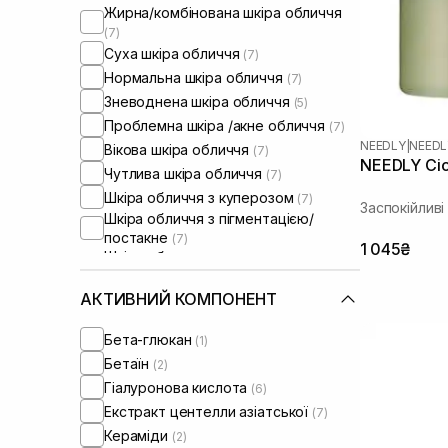
Жирна/комбінована шкіра обличчя
(7)
Суха шкіра обличчя
(7)
Нормальна шкіра обличчя
(7)
Зневоднена шкіра обличчя
(5)
Проблемна шкіра /акне обличчя
(7)
NEEDLY
|
NEEDL
Вікова шкіра обличчя
(7)
NEEDLY Cica
Чутлива шкіра обличчя
(7)
Шкіра обличчя з куперозом
(7)
Заспокійлив
Шкіра обличчя з пігментацією/
постакне
(7)
1 045₴
Шкіра обличчя з розширеними
порами
(7)
Шкіра обличчя з порушеним
АКТИВНИЙ КОМПОНЕНТ
барʼєром
(7)
Шкіра обличчя з порушеним
Бета-глюкан
(1)
мікробіомом
(7)
Бетаїн
(2)
Гіалуронова кислота
(6)
Екстракт центелли азіатської
(7)
Кераміди
(2)