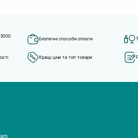
 3000
Безпечні способи оплати
ості
Кращі ціни та топ товари
ram