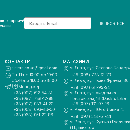
Email
ини
та отримуй
підписатись
влення
КОНТАКТИ
МАГАЗИНИ
sisters.co.ua@gmail.com
м. Львів, вул. Степана Бандер
Пн.-Пт. з 10:00 до 19:00
+38 (098) 778-13-79
Сб.-Нд. з 11:00 до 18:00
м. Львів, вул. Івана Франка, 36
Менеджер
+38 (097) 611-95-94
+38 (097) 612-54-81
м. Львів, вул. Академіка
+38 (097) 788-12-88
Підстригача, 1В (Duck's Lake)
+38 (097) 983-41-20
+38 (097) 101-97-16
+38 (068) 693-46-00
м. Рівне, вул. 16-го Липня, 15
+38 (068) 951-22-86
+38 (097) 544-61-44
м. Рівне, вул. Кулика і Гудачека
(ТЦ Екватор)