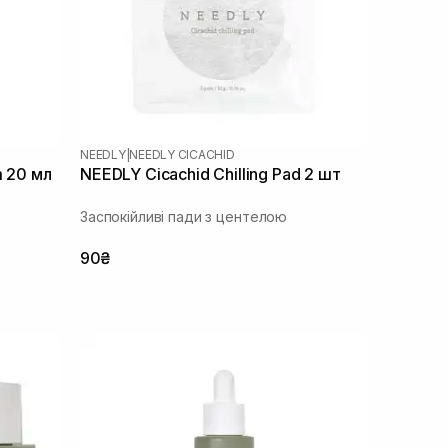
NEEDLY
|
NEEDLY CICACHID
m 20 мл
NEEDLY Cicachid Chilling Pad 2 шт
Заспокійливі пади з центелою
90₴