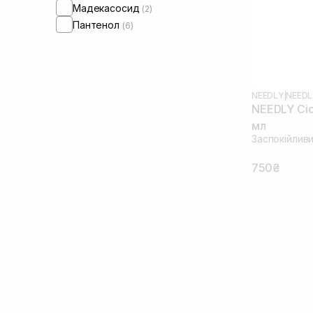
Мадекасосид
(2)
Пантенол
(6)
NEEDLY
|
NEEDL
NEEDLY Cica
мл
Заспокійлив
750₴