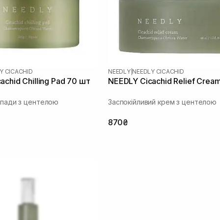
Y CICACHID
NEEDLY
|
NEEDLY CICACHID
chid Chilling Pad 70 шт
NEEDLY Cicachid Relief Crea
і пади з центелою
Заспокійливий крем з центелою
870₴