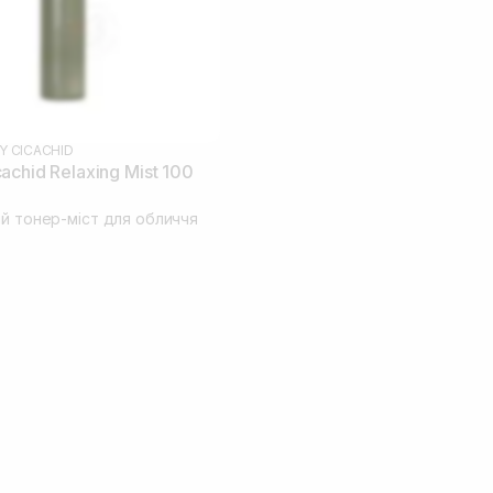
Y CICACHID
chid Relaxing Mist 100
ий тонер-міст для обличчя