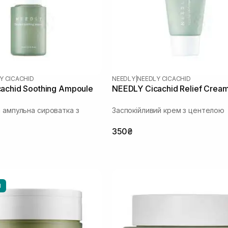
Y CICACHID
NEEDLY
|
NEEDLY CICACHID
achid Soothing Ampoule
NEEDLY Cicachid Relief Crea
а ампульна сироватка з
Заспокійливий крем з центелою
350₴
И