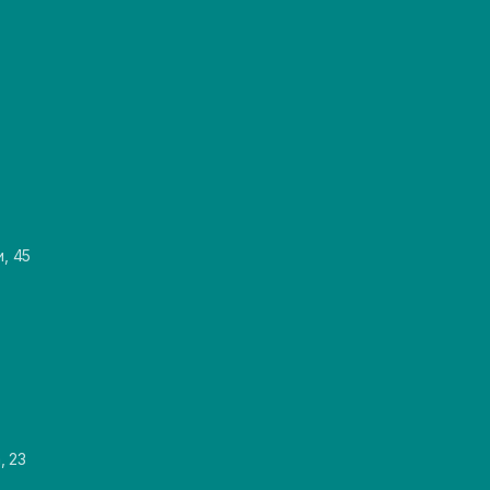
и, 45
, 23