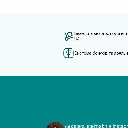
Безкоштовна доставка від
UAH
Система бонусів та лояльн
@sisters_stelmakh в Instag