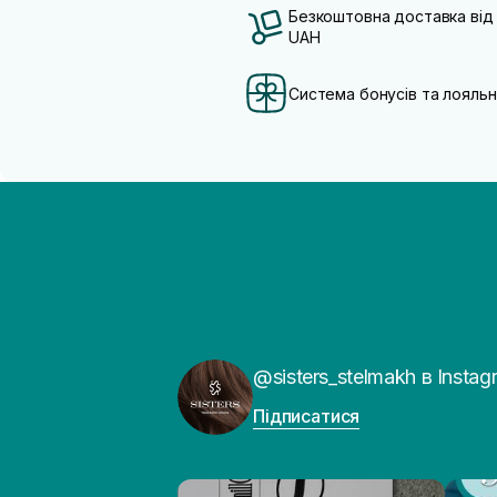
Безкоштовна доставка від
UAH
Система бонусів та лояльн
@sisters_stelmakh в Instag
Підписатися