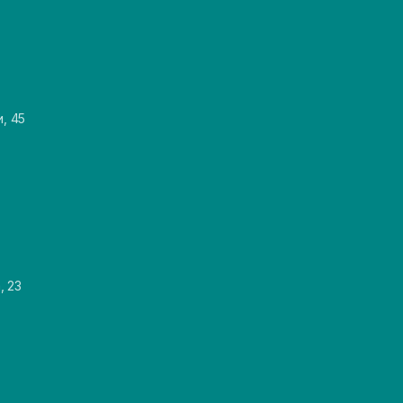
и, 45
, 23