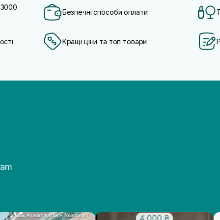
 3000
Безпечні способи оплати
ості
Кращі ціни та топ товари
ram