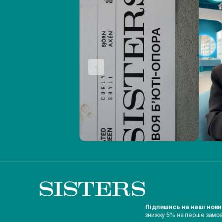
Підпишись на наші нов
знижку 5% на перше замо