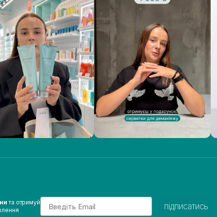
Email
ини
та отримуй
підписатись
влення