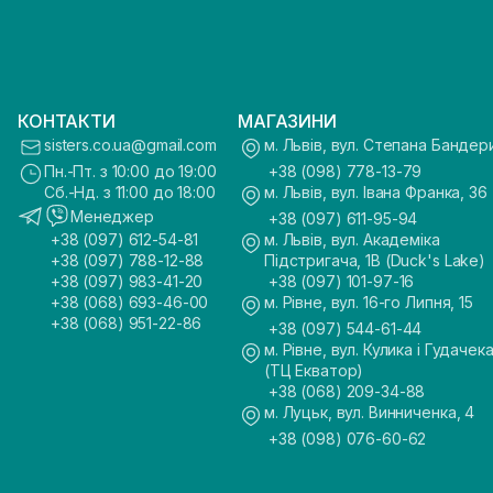
КОНТАКТИ
МАГАЗИНИ
sisters.co.ua@gmail.com
м. Львів, вул. Степана Бандер
Пн.-Пт. з 10:00 до 19:00
+38 (098) 778-13-79
Сб.-Нд. з 11:00 до 18:00
м. Львів, вул. Івана Франка, 36
Менеджер
+38 (097) 611-95-94
+38 (097) 612-54-81
м. Львів, вул. Академіка
+38 (097) 788-12-88
Підстригача, 1В (Duck's Lake)
+38 (097) 983-41-20
+38 (097) 101-97-16
+38 (068) 693-46-00
м. Рівне, вул. 16-го Липня, 15
+38 (068) 951-22-86
+38 (097) 544-61-44
м. Рівне, вул. Кулика і Гудачека
(ТЦ Екватор)
+38 (068) 209-34-88
м. Луцьк, вул. Винниченка, 4
+38 (098) 076-60-62