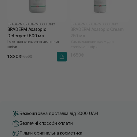
BRADERM
|
BRADERM AXATOPIC
BRADERM
|
BRADERM AXATOPIC
BRADERM Axatopic
BRADERM Axatopic Cream
Detergent 500 мл
250 мл
Гель для очищення атопічної
Заспокійливий крем для
шкіри
атопічної шкіри
1 650₴
1 320₴
1 650₴
Безкоштовна доставка від 3000 UAH
Безпечні способи оплати
Тільки оригінальна косметика