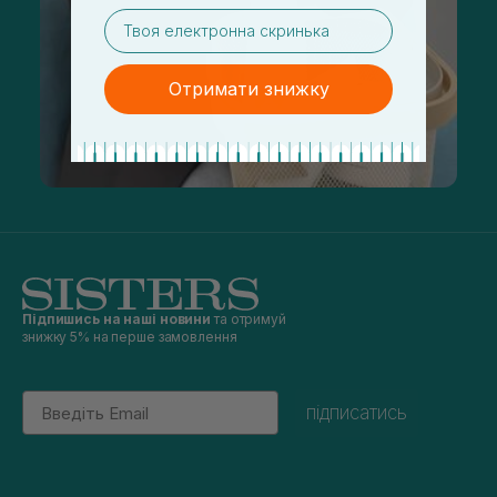
email
Отримати знижку
Підпишись на наші новини
та отримуй
знижку 5% на перше замовлення
Email
підписатись