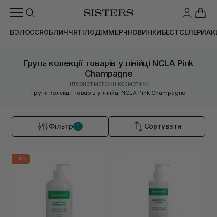
ВОЛОССЯ
ОБЛИЧЧЯ
ТІЛО
ДІМ
МЕРЧ
НОВИНКИ
БЕСТСЕЛЕРИ
АК
Група колекції товарів у лінійці NCLA Pink
Champagne
|
Інтернет магазин косметики
Група колекції товарів у лінійці NCLA Pink Champagne
Фільтр
Сортувати
1
-20%