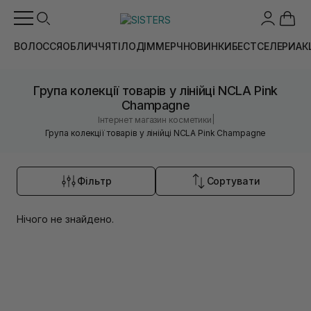
ВОЛОССЯ
ОБЛИЧЧЯ
ТІЛО
ДІМ
МЕРЧ
НОВИНКИ
БЕСТСЕЛЕРИ
АК
Група колекції товарів у лінійці NCLA Pink
Champagne
|
Інтернет магазин косметики
Група колекції товарів у лінійці NCLA Pink Champagne
Фільтр
Сортувати
Нічого не знайдено.