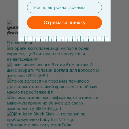
email
Отримати знижку
@sisters_stelmakh в Instagram
Підписатися