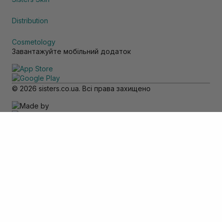
Distribution
Cosmetology
Завантажуйте мобільний додаток
© 2026 sisters.co.ua. Всі права захищено
Зверніть увагу
Товар доступний тільки для самовивозу
Додати в кошик
Скасувати
Вхід