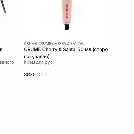
CRUMB
|
CRUMB CHERRY & SANTAL
л
CRUMB Cherry & Santal 50 мл (старе
пакування)
сивного
Крем для рук
383₴
450₴