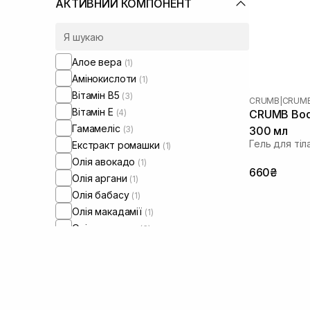
АКТИВНИЙ КОМПОНЕНТ
Алое вера
(1)
Амінокислоти
(1)
Вітамін B5
(3)
CRUMB
|
CRUMB
Вітамін Е
(4)
CRUMB Body
Гамамеліс
(3)
300 мл
Гель для тіл
Екстракт ромашки
(1)
Олія авокадо
(1)
660₴
Олія аргани
(1)
Олія бабасу
(1)
Олія макадамії
(1)
Олія мигдалю
(3)
Олія ши
(2)
Пантенол
(4)
Розмарин
(1)
Сік кокосу
(1)