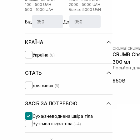
100 – 500 UAH
2000 – 5000 UAH
500 – 1000 UAH
Більше 5000 UAH
Від
До
КРАЇНА
CRUMB
|
CRUMB
CRUMB Cher
Україна
(6)
300 мл
Лосьйон для
СТАТЬ
950₴
для жінок
(6)
ЗАСІБ ЗА ПОТРЕБОЮ
Суха/зневоднена шкіра тіла
Чутлива шкіра тіла
(+4)