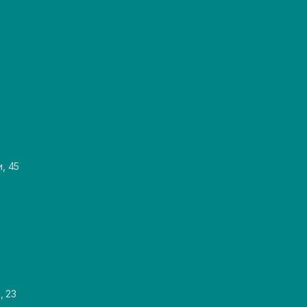
и, 45
, 23