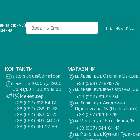
Email
ини
та отримуй
підписатись
влення
КОНТАКТИ
МАГАЗИНИ
sisters.co.ua@gmail.com
м. Львів, вул. Степана Бандер
Пн.-Пт. з 10:00 до 19:00
+38 (098) 778-13-79
Сб.-Нд. з 11:00 до 18:00
м. Львів, вул. Івана Франка, 36
Менеджер
+38 (097) 611-95-94
+38 (097) 612-54-81
м. Львів, вул. Академіка
+38 (097) 788-12-88
Підстригача, 1В (Duck's Lake)
+38 (097) 983-41-20
+38 (097) 101-97-16
+38 (068) 693-46-00
м. Рівне, вул. 16-го Липня, 15
+38 (068) 951-22-86
+38 (097) 544-61-44
м. Рівне, вул. Кулика і Гудачека
(ТЦ Екватор)