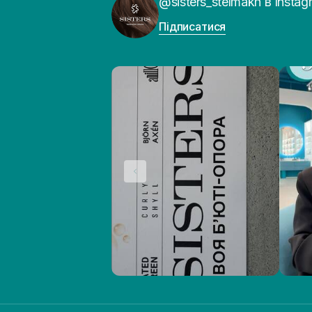
@sisters_stelmakh в Instag
Підписатися