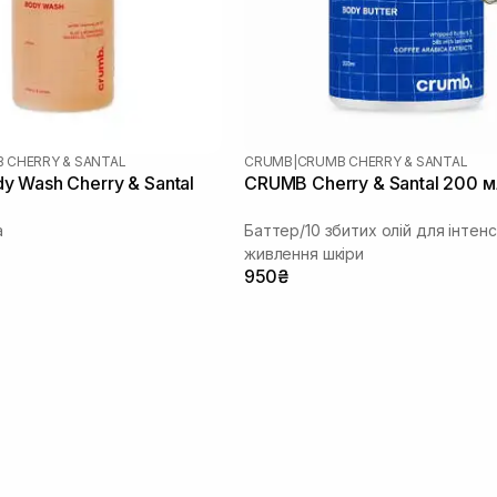
 CHERRY & SANTAL
CRUMB
|
CRUMB CHERRY & SANTAL
 Wash Cherry & Santal
CRUMB Cherry & Santal 200 м
а
Баттер/10 збитих олій для інтен
живлення шкіри
950₴