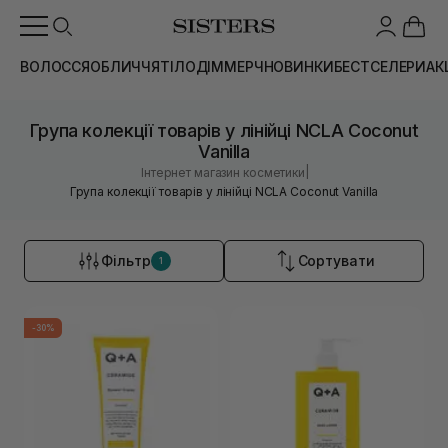
ВОЛОССЯ
ОБЛИЧЧЯ
ТІЛО
ДІМ
МЕРЧ
НОВИНКИ
БЕСТСЕЛЕРИ
АК
Група колекції товарів у лінійці NCLA Coconut
Vanilla
|
Інтернет магазин косметики
Група колекції товарів у лінійці NCLA Coconut Vanilla
Фільтр
Сортувати
1
-30%