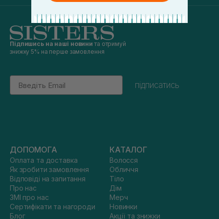
Підпишись на наші новини
та отримуй
знижку 5% на перше замовлення
Email
підписатись
ДОПОМОГА
КАТАЛОГ
Оплата та доставка
Волосся
Як зробити замовлення
Обличчя
Відповіді на запитання
Тіло
Про нас
Дім
ЗМІ про нас
Мерч
Сертифікати та нагороди
Новинки
Блог
Акції та знижки