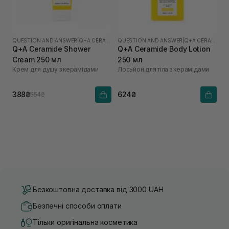
QUESTION AND ANSWER
|
Q+A CERAMIDE
QUESTION AND ANSWER
|
Q+A CERAMIDE
Q+A Ceramide Shower
Q+A Ceramide Body Lotion
Cream 250 мл
250 мл
Крем для душу з керамідами
Лосьйон для тіла з керамідами
388₴
624₴
554₴
Безкоштовна доставка від 3000 UAH
Безпечні способи оплати
Тільки оригінальна косметика