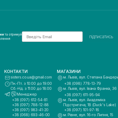
Email
ини
та отримуй
підписатись
влення
КОНТАКТИ
МАГАЗИНИ
sisters.co.ua@gmail.com
м. Львів, вул. Степана Бандер
Пн.-Пт. з 10:00 до 19:00
+38 (098) 778-13-79
Сб.-Нд. з 11:00 до 18:00
м. Львів, вул. Івана Франка, 36
Менеджер
+38 (097) 611-95-94
+38 (097) 612-54-81
м. Львів, вул. Академіка
+38 (097) 788-12-88
Підстригача, 1В (Duck's Lake)
+38 (097) 983-41-20
+38 (097) 101-97-16
+38 (068) 693-46-00
м. Рівне, вул. 16-го Липня, 15