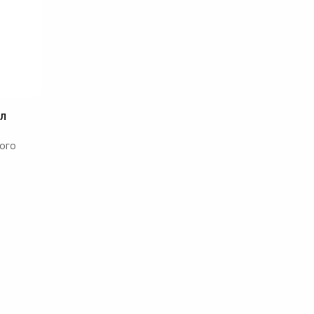
л
ого