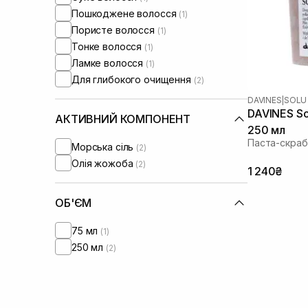
Пошкоджене волосся
(1)
Пористе волосся
(1)
Тонке волосся
(1)
Ламке волосся
(1)
Для глибокого очищення
(2)
DAVINES
|
SOLU
DAVINES Sol
АКТИВНИЙ КОМПОНЕНТ
250 мл
Паста-скраб
Морська сіль
(2)
Олія жожоба
(2)
1 240₴
ОБ'ЄМ
75 мл
(1)
250 мл
(2)