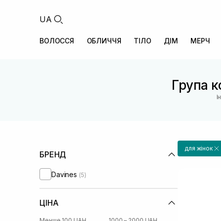
UA
ВОЛОССЯ
ОБЛИЧЧЯ
ТІЛО
ДІМ
МЕРЧ
Група к
І
для жінок
БРЕНД
Davines
(5)
ЦІНА
Менше 100 UAH
1000 – 2000 UAH