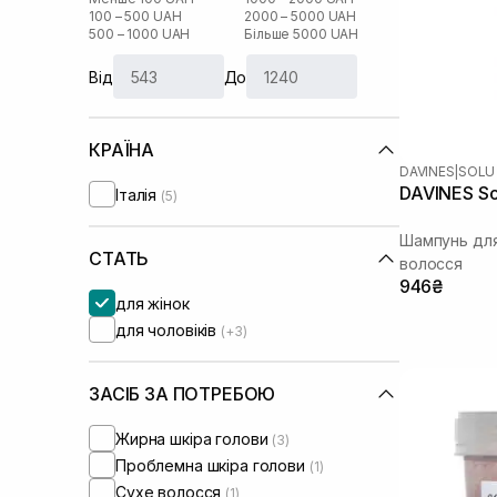
100 – 500 UAH
2000 – 5000 UAH
500 – 1000 UAH
Більше 5000 UAH
Від
До
КРАЇНА
DAVINES
|
SOLU
DAVINES S
Італія
(5)
Шампунь для
СТАТЬ
волосся
946₴
для жінок
для чоловіків
(+3)
ЗАСІБ ЗА ПОТРЕБОЮ
Жирна шкіра голови
(3)
Проблемна шкіра голови
(1)
Сухе волосся
(1)