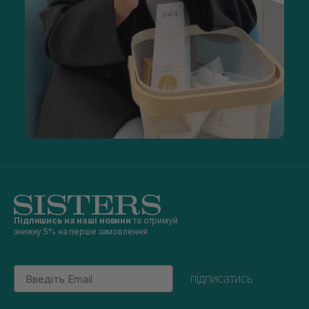
Підпишись на наші новини
та отримуй
знижку 5% на перше замовлення
Email
підписатись