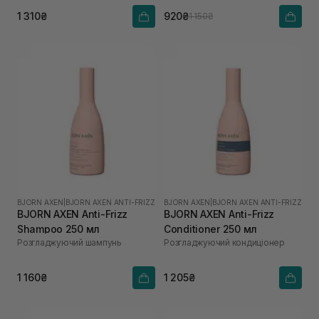
мл
1 310₴
920₴
1 150₴
BJORN AXEN
|
BJORN AXEN ANTI-FRIZZ
BJORN AXEN
|
BJORN AXEN ANTI-FRIZZ
BJORN AXEN Anti-Frizz
BJORN AXEN Anti-Frizz
Shampoo 250 мл
Conditioner 250 мл
Розгладжуючий шампунь
Розгладжуючий кондиціонер
1 160₴
1 205₴