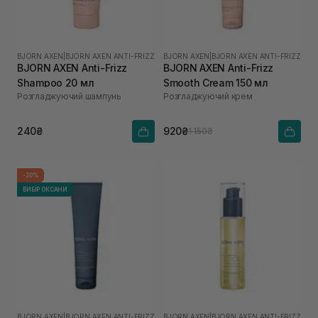
BJORN AXEN
|
BJORN AXEN ANTI-FRIZZ
BJORN AXEN
|
BJORN AXEN ANTI-FRIZZ
BJORN AXEN Anti-Frizz
BJORN AXEN Anti-Frizz
Shampoo 20 мл
Smooth Cream 150 мл
Розгладжуючий шампунь
Розгладжуючий крем
240₴
920₴
1 150₴
-20%
ВИБІР ОКСАНИ
BJORN AXEN
|
BJORN AXEN ANTI-FRIZZ
BJORN AXEN
|
BJORN AXEN ANTI-FRIZZ