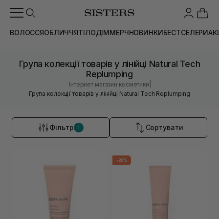
ВОЛОССЯ
ОБЛИЧЧЯ
ТІЛО
ДІМ
МЕРЧ
НОВИНКИ
БЕСТСЕЛЕРИ
АК
Група колекції товарів у лінійці Natural Tech
Replumping
|
Інтернет магазин косметики
Група колекції товарів у лінійці Natural Tech Replumping
Фільтр
Сортувати
1
-20%