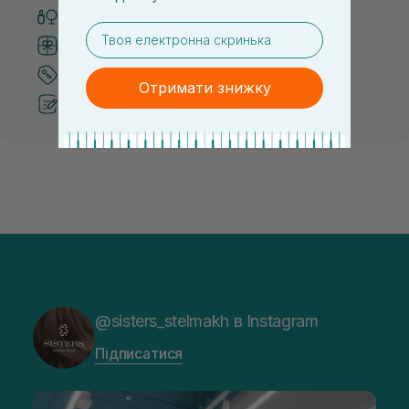
Тільки оригінальна косметика
email
Система бонусів та лояльності
Кращі ціни та топ товари
Отримати знижку
Рекомендації від косметологів
@sisters_stelmakh в Instagram
Підписатися