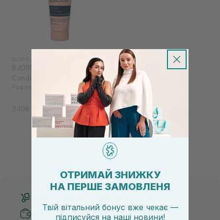
BJORN AXEN
|
BJORN AXEN ANTI-FRIZZ
BJORN AXEN Anti-Frizz
Conditioner 20 мл
Розгладжуючий кондиціонер
240₴
ОТРИМАЙ ЗНИЖКУ
НА ПЕРШЕ ЗАМОВЛЕНЯ
Безкоштовна доставка від 3000 UAH
Твій вітальний бонус вже чекає —
Безпечні способи оплати
підписуйся
на
наші новини!