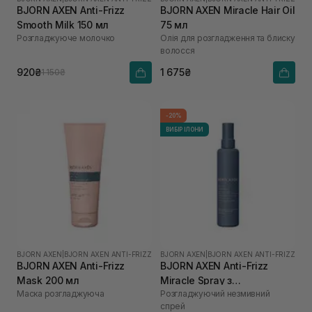
BJORN AXEN Anti-Frizz
BJORN AXEN Miracle Hair Oil
Smooth Milk 150 мл
75 мл
Розгладжуюче молочко
Oлія для розгладження та блиску
волосся
920₴
1 675₴
1 150₴
-20%
ВИБІР ІЛОНИ
BJORN AXEN
|
BJORN AXEN ANTI-FRIZZ
BJORN AXEN
|
BJORN AXEN ANTI-FRIZZ
BJORN AXEN Anti-Frizz
BJORN AXEN Anti-Frizz
Mask 200 мл
Miracle Spray з
Маска розгладжуюча
Розгладжуючий незмивний
термозахистом до 220°C
спрей
для всіх типів волосся 150