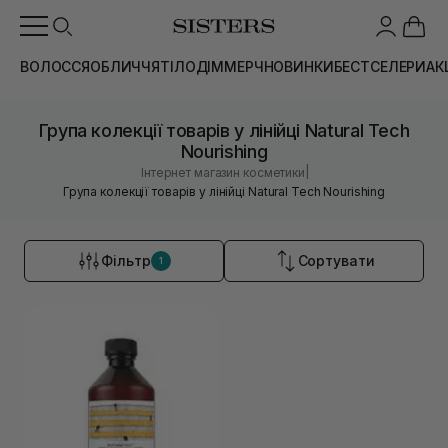
ВОЛОССЯ
ОБЛИЧЧЯ
ТІЛО
ДІМ
МЕРЧ
НОВИНКИ
БЕСТСЕЛЕРИ
АК
Група колекції товарів у лінійці Natural Tech
Nourishing
|
Інтернет магазин косметики
Група колекції товарів у лінійці Natural Tech Nourishing
Фільтр
Сортувати
1