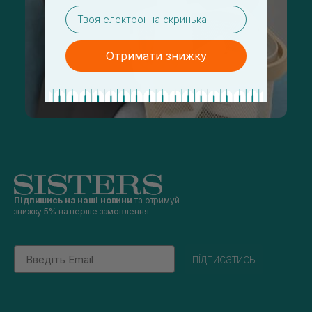
email
Отримати знижку
Підпишись на наші новини
та отримуй
знижку 5% на перше замовлення
Email
підписатись