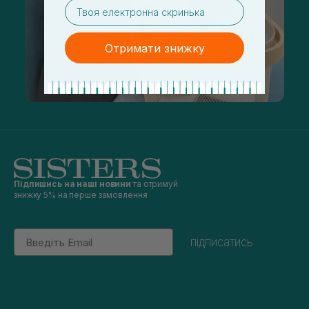
email
Отримати знижку
Підпишись на наші новини
та отримуй
знижку 5% на перше замовлення
Email
підписатись