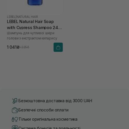
LEBEL
|
NATURAL HAIR
LEBEL Natural Hair Soap
with Cypress Shampoo 240
Шампунь для чутливої шкіри
мл
голови з екстрактом кипарису
1 041₴
1 225₴
Безкоштовна доставка від 3000 UAH
Безпечні способи оплати
Тільки оригінальна косметика
Система бонусів та лояльності