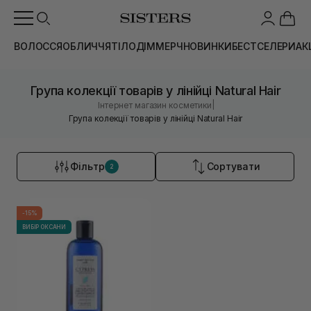
ВОЛОССЯ
ОБЛИЧЧЯ
ТІЛО
ДІМ
МЕРЧ
НОВИНКИ
БЕСТСЕЛЕРИ
АК
Група колекції товарів у лінійці Natural Hair
|
Інтернет магазин косметики
Група колекції товарів у лінійці Natural Hair
Фільтр
Сортувати
2
-15%
ВИБІР ОКСАНИ