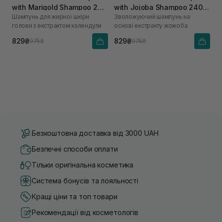
with Marigold Shampoo 240
with Jojoba Shampoo 240
Шампунь для жирної шкіри
Зволожуючий шампунь на
мл
мл
голови з екстрактом календули
основі екстракту жожоба
829₴
829₴
975₴
975₴
Безкоштовна доставка від 3000 UAH
Безпечні способи оплати
Тільки оригінальна косметика
Система бонусів та лояльності
Кращі ціни та топ товари
Рекомендації від косметологів