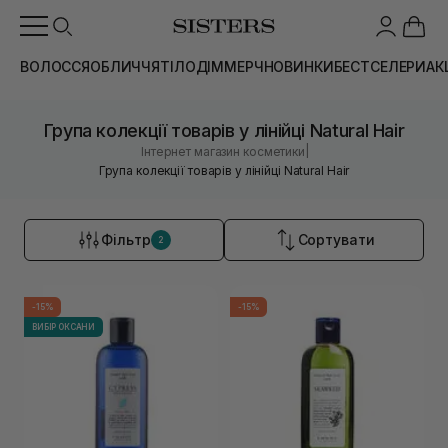
ВОЛОССЯ
ОБЛИЧЧЯ
ТІЛО
ДІМ
МЕРЧ
НОВИНКИ
БЕСТСЕЛЕРИ
АК
Група колекції товарів у лінійці Natural Hair
|
Інтернет магазин косметики
Група колекції товарів у лінійці Natural Hair
Фільтр
Сортувати
2
-15%
-15%
ВИБІР ОКСАНИ