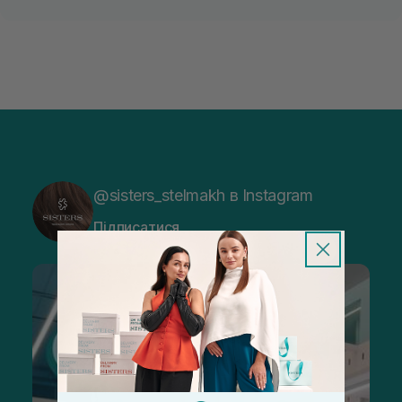
@sisters_stelmakh в Instagram
Підписатися