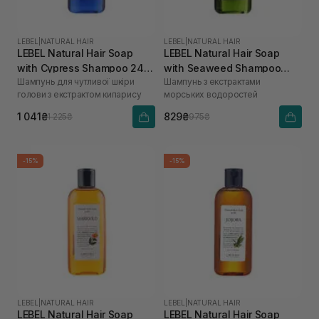
LEBEL
|
NATURAL HAIR
LEBEL
|
NATURAL HAIR
LEBEL Natural Hair Soap
LEBEL Natural Hair Soap
with Cypress Shampoo 240
with Seaweed Shampoo
Шампунь для чутливої шкіри
Шампунь з екстрактами
мл
240 мл
голови з екстрактом кипарису
морських водоростей
1 041₴
829₴
1 225₴
975₴
-15%
-15%
LEBEL
|
NATURAL HAIR
LEBEL
|
NATURAL HAIR
LEBEL Natural Hair Soap
LEBEL Natural Hair Soap