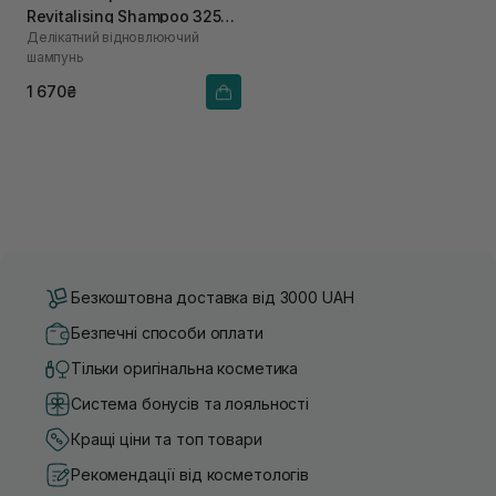
Revitalising Shampoo 325
Делікатний відновлюючий
мл
шампунь
1 670₴
Безкоштовна доставка від 3000 UAH
Безпечні способи оплати
Тільки оригінальна косметика
Система бонусів та лояльності
Кращі ціни та топ товари
Рекомендації від косметологів