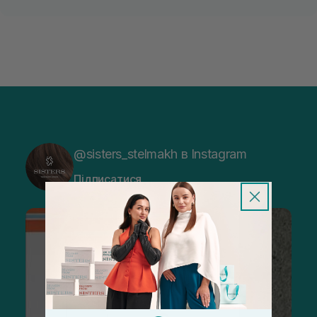
@sisters_stelmakh в Instagram
Підписатися