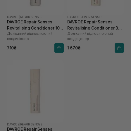
DAVROE
|
REPAIR SENSES
DAVROE
|
REPAIR SENSES
DAVROE Repair Senses
DAVROE Repair Senses
Revitalising Conditioner 100
Revitalising Conditioner 325
Делікатний відновлюючий
Делікатний відновлюючий
мл
мл
кондиціонер
кондиціонер
710₴
1 670₴
DAVROE
|
REPAIR SENSES
DAVROE Repair Senses