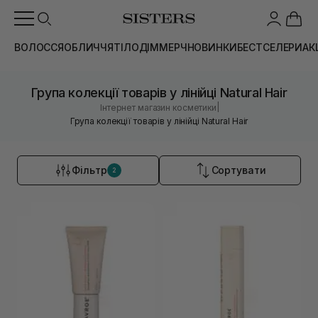
ВОЛОССЯ
ОБЛИЧЧЯ
ТІЛО
ДІМ
МЕРЧ
НОВИНКИ
БЕСТСЕЛЕРИ
АК
Група колекції товарів у лінійці Natural Hair
|
Інтернет магазин косметики
Група колекції товарів у лінійці Natural Hair
Фільтр
Сортувати
2