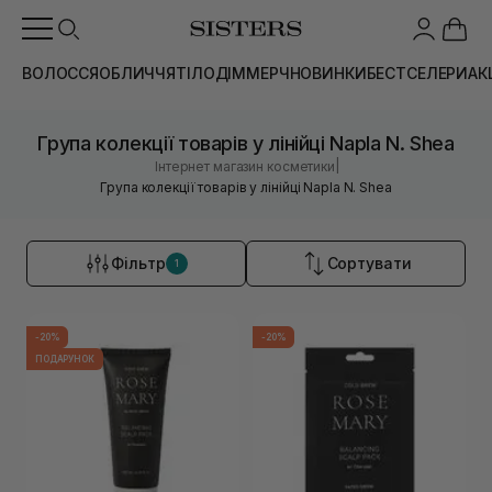
ВОЛОССЯ
ОБЛИЧЧЯ
ТІЛО
ДІМ
МЕРЧ
НОВИНКИ
БЕСТСЕЛЕРИ
АК
Група колекції товарів у лінійці Napla N. Shea
|
Інтернет магазин косметики
Група колекції товарів у лінійці Napla N. Shea
Фільтр
Сортувати
1
-20%
-20%
ПОДАРУНОК