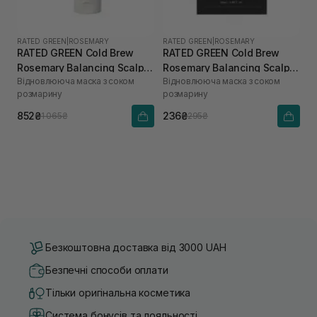
RATED GREEN
|
ROSEMARY
RATED GREEN
|
ROSEMARY
RATED GREEN Cold Brew
RATED GREEN Cold Brew
Rosemary Balancing Scalp
Rosemary Balancing Scalp
Відновлююча маска з соком
Відновлююча маска з соком
Pack 200 мл
Pack 50 мл
розмарину
розмарину
852₴
236₴
1 065₴
295₴
Безкоштовна доставка від 3000 UAH
Безпечні способи оплати
Тільки оригінальна косметика
Система бонусів та лояльності