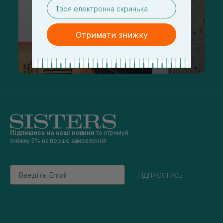
email
Отримати знижку
Підпишись на наші новини
та отримуй
знижку 5% на перше замовлення
Email
підписатись