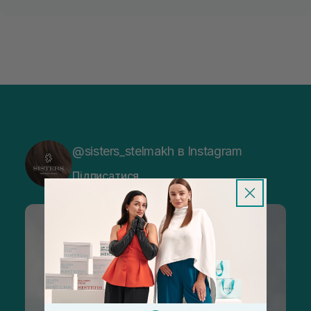
@sisters_stelmakh в Instagram
Підписатися