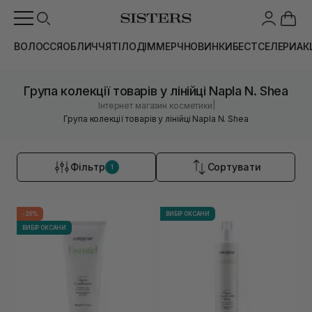
ВОЛОССЯ
ОБЛИЧЧЯ
ТІЛО
ДІМ
МЕРЧ
НОВИНКИ
БЕСТСЕЛЕРИ
АК
Група колекції товарів у лінійці Napla N. Shea
|
Інтернет магазин косметики
Група колекції товарів у лінійці Napla N. Shea
Фільтр
Сортувати
1
-20%
ВИБІР ОКСАНИ
ВИБІР ОКСАНИ