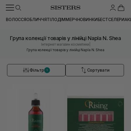
ВОЛОССЯ
ОБЛИЧЧЯ
ТІЛО
ДІМ
МЕРЧ
НОВИНКИ
БЕСТСЕЛЕРИ
АК
Група колекції товарів у лінійці Napla N. Shea
|
Інтернет магазин косметики
Група колекції товарів у лінійці Napla N. Shea
Фільтр
Сортувати
1