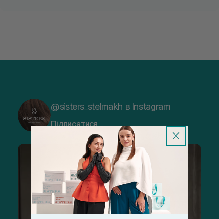
@sisters_stelmakh в Instagram
Підписатися