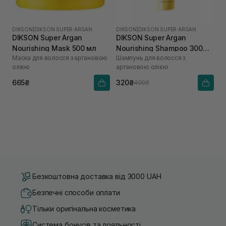
DIKSON
|
DIKSON SUPER ARGAN
DIKSON
|
DIKSON SUPER ARGAN
DIKSON Super Argan
DIKSON Super Argan
Nourishing Mask 500 мл
Nourishing Shampoo 300
Маска для волосся з аргановою
Шампунь для волосся з
мл
олією
аргановою олією
665₴
320₴
400₴
Безкоштовна доставка від 3000 UAH
Безпечні способи оплати
Тільки оригінальна косметика
Система бонусів та лояльності