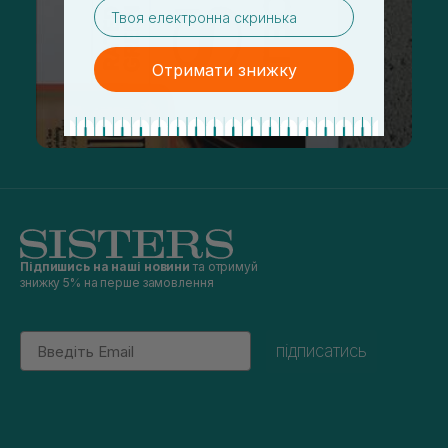
email
Отримати знижку
Підпишись на наші новини
та отримуй
знижку 5% на перше замовлення
Email
підписатись