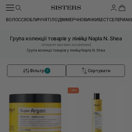
ВОЛОССЯ
ОБЛИЧЧЯ
ТІЛО
ДІМ
МЕРЧ
НОВИНКИ
БЕСТСЕЛЕРИ
АК
Група колекції товарів у лінійці Napla N. Shea
|
Інтернет магазин косметики
Група колекції товарів у лінійці Napla N. Shea
Фільтр
Сортувати
1
-20%