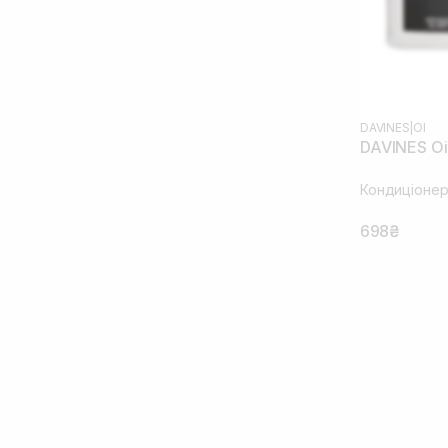
DAVINES
|
OI
DAVINES Oi
Кондиціонер
698₴