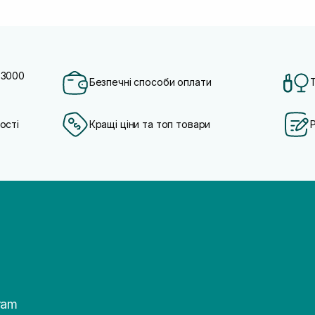
 3000
Безпечні способи оплати
ості
Кращі ціни та топ товари
ram