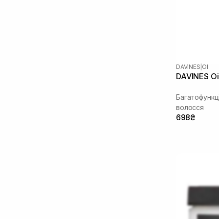
DAVINES
|
OI
DAVINES Oi 
Багатофункц
волосся
698₴