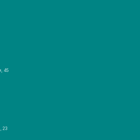
и, 45
, 23