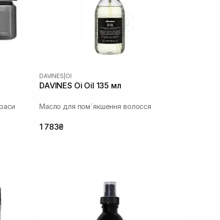
DAVINES
|
OI
DAVINES Oi Oil 135 мл
раси
Масло для пом`якшення волосся
1 783₴