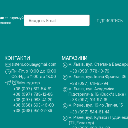
Email
ини
та отримуй
підписатись
влення
КОНТАКТИ
МАГАЗИНИ
sisters.co.ua@gmail.com
м. Львів, вул. Степана Бандер
Пн.-Пт. з 10:00 до 19:00
+38 (098) 778-13-79
Сб.-Нд. з 11:00 до 18:00
м. Львів, вул. Івана Франка, 36
Менеджер
+38 (097) 611-95-94
+38 (097) 612-54-81
м. Львів, вул. Академіка
+38 (097) 788-12-88
Підстригача, 1В (Duck's Lake)
+38 (097) 983-41-20
+38 (097) 101-97-16
+38 (068) 693-46-00
м. Рівне, вул. 16-го Липня, 15
+38 (068) 951-22-86
+38 (097) 544-61-44
м. Рівне, вул. Кулика і Гудачека
(ТЦ Екватор)