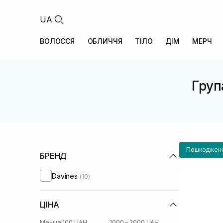
UA
ВОЛОССЯ
ОБЛИЧЧЯ
ТІЛО
ДІМ
МЕРЧ
Група
Пошкоджене
БРЕНД
Davines
(10)
ЦІНА
Менше 100 UAH
1000 – 2000 UAH