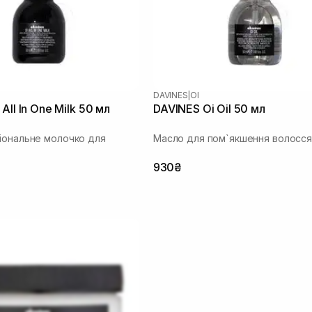
DAVINES
|
OI
All In One Milk 50 мл
DAVINES Oi Oil 50 мл
іональне молочко для
Масло для пом`якшення волосся
930₴