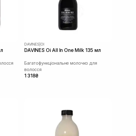
DAVINES
|
OI
мл
DAVINES Oi All In One Milk 135 мл
олосся
Багатофункціональне молочко для
волосся
1 318₴