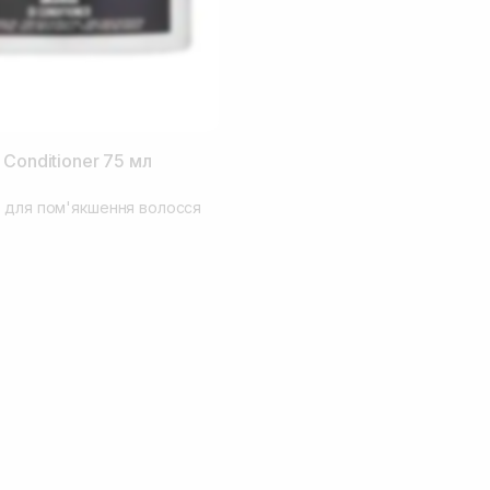
 Conditioner 75 мл
 для пом'якшення волосся