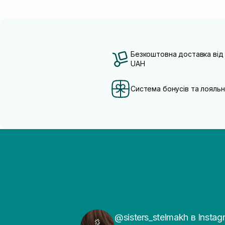
Безкоштовна доставка від
UAH
Система бонусів та лояльн
@sisters_stelmakh в Instag