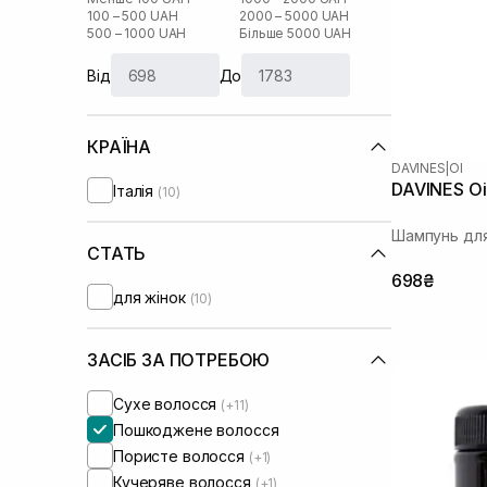
100 – 500 UAH
2000 – 5000 UAH
500 – 1000 UAH
Більше 5000 UAH
Від
До
КРАЇНА
DAVINES
|
OI
DAVINES Oi
Італія
(10)
Шампунь для
СТАТЬ
698₴
для жінок
(10)
ЗАСІБ ЗА ПОТРЕБОЮ
Сухе волосся
(+11)
Пошкоджене волосся
Пористе волосся
(+1)
Кучеряве волосся
(+1)