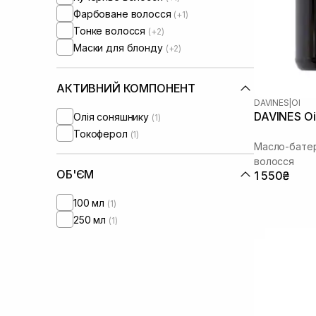
Фарбоване волосся
(+1)
Тонке волосся
(+2)
Маски для блонду
(+2)
АКТИВНИЙ КОМПОНЕНТ
DAVINES
|
OI
DAVINES Oi 
Олія соняшнику
(1)
Токоферол
(1)
Масло-батер
волосся
ОБ'ЄМ
1 550₴
100 мл
(1)
250 мл
(1)