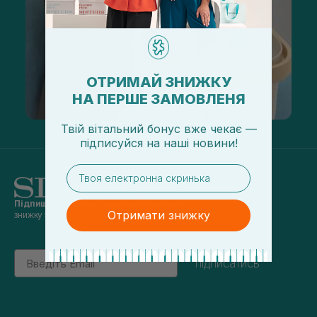
ОТРИМАЙ ЗНИЖКУ
НА ПЕРШЕ ЗАМОВЛЕНЯ
Твій вітальний бонус вже чекає —
підписуйся
на
наші новини!
email
Підпишись на наші новини
та отримуй
Отримати знижку
знижку 5% на перше замовлення
Email
підписатись