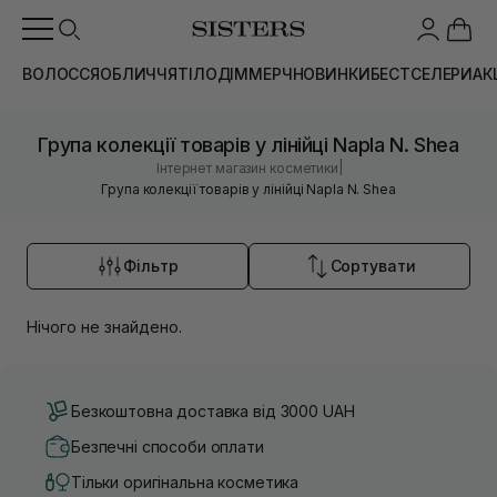
ВОЛОССЯ
ОБЛИЧЧЯ
ТІЛО
ДІМ
МЕРЧ
НОВИНКИ
БЕСТСЕЛЕРИ
АК
Група колекції товарів у лінійці Napla N. Shea
|
Інтернет магазин косметики
Група колекції товарів у лінійці Napla N. Shea
Фільтр
Сортувати
Нічого не знайдено.
Безкоштовна доставка від 3000 UAH
Безпечні способи оплати
Тільки оригінальна косметика