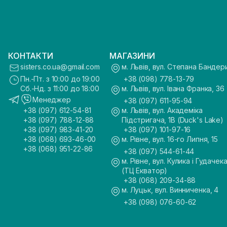
КОНТАКТИ
МАГАЗИНИ
sisters.co.ua@gmail.com
м. Львів, вул. Степана Бандер
Пн.-Пт. з 10:00 до 19:00
+38 (098) 778-13-79
Сб.-Нд. з 11:00 до 18:00
м. Львів, вул. Івана Франка, 36
Менеджер
+38 (097) 611-95-94
+38 (097) 612-54-81
м. Львів, вул. Академіка
+38 (097) 788-12-88
Підстригача, 1В (Duck's Lake)
+38 (097) 983-41-20
+38 (097) 101-97-16
+38 (068) 693-46-00
м. Рівне, вул. 16-го Липня, 15
+38 (068) 951-22-86
+38 (097) 544-61-44
м. Рівне, вул. Кулика і Гудачека
(ТЦ Екватор)
+38 (068) 209-34-88
м. Луцьк, вул. Винниченка, 4
+38 (098) 076-60-62