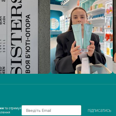
Email
ини
та отримуй
підписатись
влення