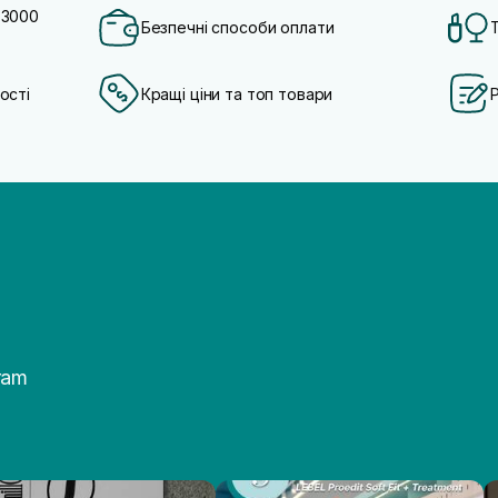
 3000
Безпечні способи оплати
ості
Кращі ціни та топ товари
ram