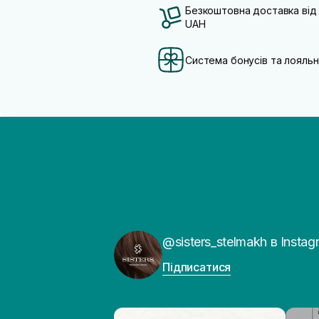
Безкоштовна доставка від
UAH
Система бонусів та лояльн
@sisters_stelmakh в Instag
Підписатися