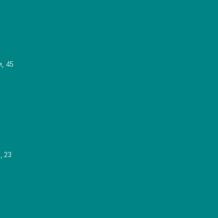
и, 45
, 23