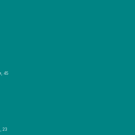
и, 45
, 23