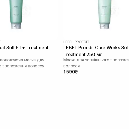
T
LEBEL
|
PROEDIT
it Soft Fit + Treatment
LEBEL Proedit Care Works Soft
Treatment 250 мл
зволожуюча маска для
Маска для зовнішнього зволоже
о зволоження волосся
волосся
1 590₴