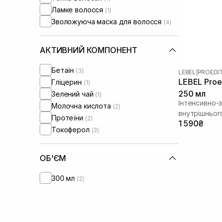
Ламке волосся
(1)
Зволожуюча маска для волосся
(4)
АКТИВНИЙ КОМПОНЕНТ
Бетаїн
(3)
LEBEL
|
PROEDI
LEBEL Proed
Гліцерин
(1)
250 мл
Зелений чай
(1)
Інтенсивно-
Молочна кислота
(2)
внутрішньог
Протеїни
(2)
1 590₴
Токоферол
(3)
ОБ'ЄМ
300 мл
(2)