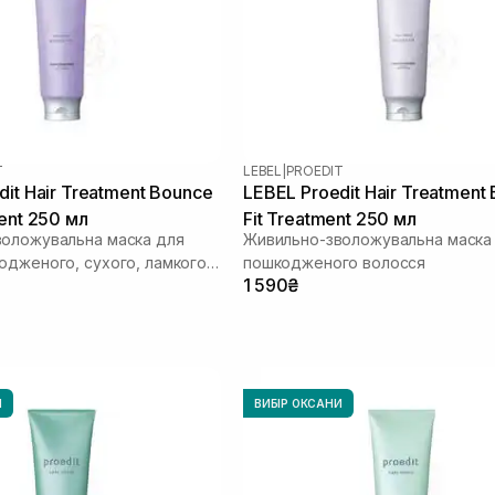
T
LEBEL
|
PROEDIT
dit Hair Treatment Bounce
LEBEL Proedit Hair Treatment
ent 250 мл
Fit Treatment 250 мл
оложувальна маска для
Живильно-зволожувальна маска
одженого, сухого, ламкого
пошкодженого волосся
1 590₴
И
ВИБІР ОКСАНИ