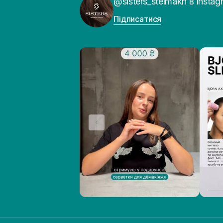
@sisters_stelmakh в Instag
Підписатися