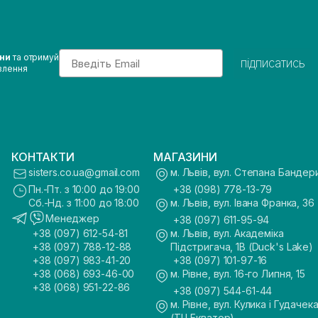
Email
ини
та отримуй
підписатись
влення
КОНТАКТИ
МАГАЗИНИ
sisters.co.ua@gmail.com
м. Львів, вул. Степана Бандер
Пн.-Пт. з 10:00 до 19:00
+38 (098) 778-13-79
Сб.-Нд. з 11:00 до 18:00
м. Львів, вул. Івана Франка, 36
Менеджер
+38 (097) 611-95-94
+38 (097) 612-54-81
м. Львів, вул. Академіка
+38 (097) 788-12-88
Підстригача, 1В (Duck's Lake)
+38 (097) 983-41-20
+38 (097) 101-97-16
+38 (068) 693-46-00
м. Рівне, вул. 16-го Липня, 15
+38 (068) 951-22-86
+38 (097) 544-61-44
м. Рівне, вул. Кулика і Гудачека
(ТЦ Екватор)