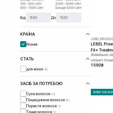
100 – 500 UAH
2000 – 5000 UAH
500 – 1000 UAH
Більше 5000 UAH
Від
До
КРАЇНА
LEBEL
|
PROEDI
LEBEL Proe
Японія
Fit+ Treatm
Живильно-зв
СТАТЬ
сильно пошк
1 590₴
волосся
для жінок
(6)
ЗАСІБ ЗА ПОТРЕБОЮ
ВИБІР ОКСАН
Сухе волосся
(4)
Пошкоджене волосся
(5)
Пористе волосся
(1)
Тонке волосся
(1)