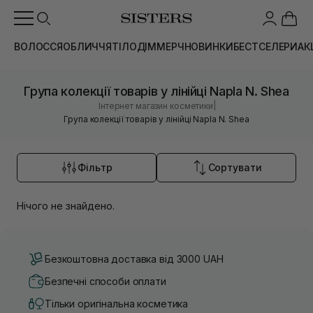
ВОЛОССЯ
ОБЛИЧЧЯ
ТІЛО
ДІМ
МЕРЧ
НОВИНКИ
БЕСТСЕЛЕРИ
АК
Група колекції товарів у лінійці Napla N. Shea
|
Інтернет магазин косметики
Група колекції товарів у лінійці Napla N. Shea
Фільтр
Сортувати
Нічого не знайдено.
Безкоштовна доставка від 3000 UAH
Безпечні способи оплати
Тільки оригінальна косметика