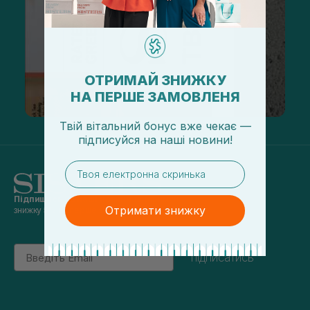
ОТРИМАЙ ЗНИЖКУ
НА ПЕРШЕ ЗАМОВЛЕНЯ
Твій вітальний бонус вже чекає —
підписуйся
на
наші новини!
email
Підпишись на наші новини
та отримуй
Отримати знижку
знижку 5% на перше замовлення
Email
підписатись