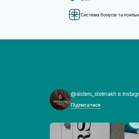
Система бонусів та лояльн
@sisters_stelmakh в Instag
Підписатися