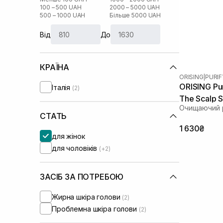
100 – 500 UAH
2000 – 5000 UAH
500 – 1000 UAH
Більше 5000 UAH
Від
До
КРАЇНА
ORISING
|
PURIF
ORISING Pur
Італія
(2)
The Scalp 
Очищаючий 
СТАТЬ
1 630₴
для жінок
для чоловіків
(+2)
ЗАСІБ ЗА ПОТРЕБОЮ
Жирна шкіра голови
(2)
Проблемна шкіра голови
(2)