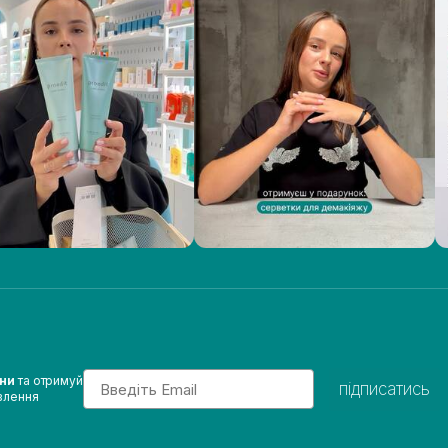
Email
ини
та отримуй
підписатись
влення