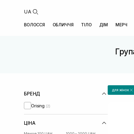
UA
ВОЛОССЯ
ОБЛИЧЧЯ
ТІЛО
ДІМ
МЕРЧ
Група
для жінок
БРЕНД
Orising
(2)
ЦІНА
Менше 100 UAH
1000 – 2000 UAH