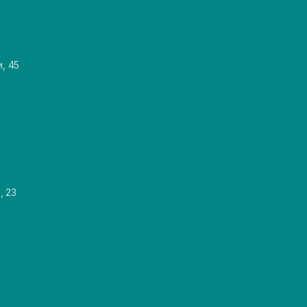
и, 45
, 23