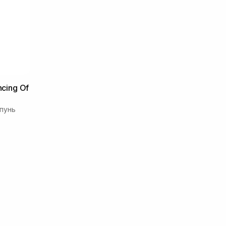
ncing Of
пунь