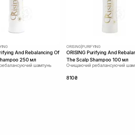
YING
ORISING
|
PURIFYING
ifying And Rebalancing Of
ORISING Purifying And Rebala
Shampoo 250 мл
The Scalp Shampoo 100 мл
ребалансуючий шампунь
Очищаючий ребалансуючий шам
810₴