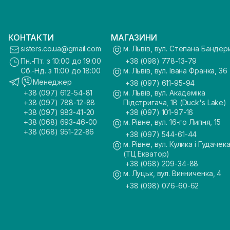
КОНТАКТИ
МАГАЗИНИ
sisters.co.ua@gmail.com
м. Львів, вул. Степана Бандер
Пн.-Пт. з 10:00 до 19:00
+38 (098) 778-13-79
Сб.-Нд. з 11:00 до 18:00
м. Львів, вул. Івана Франка, 36
Менеджер
+38 (097) 611-95-94
+38 (097) 612-54-81
м. Львів, вул. Академіка
+38 (097) 788-12-88
Підстригача, 1В (Duck's Lake)
+38 (097) 983-41-20
+38 (097) 101-97-16
+38 (068) 693-46-00
м. Рівне, вул. 16-го Липня, 15
+38 (068) 951-22-86
+38 (097) 544-61-44
м. Рівне, вул. Кулика і Гудачека
(ТЦ Екватор)
+38 (068) 209-34-88
м. Луцьк, вул. Винниченка, 4
+38 (098) 076-60-62