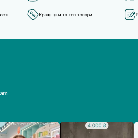
ості
Кращі ціни та топ товари
ram