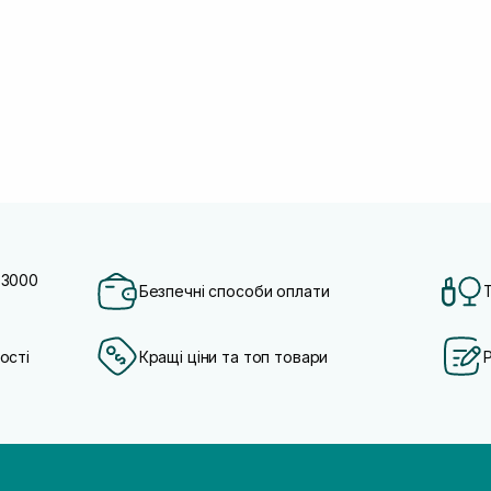
 3000
Безпечні способи оплати
ості
Кращі ціни та топ товари