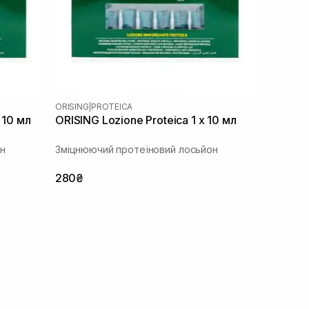
ORISING
|
PROTEICA
 10 мл
ORISING Lozione Proteica 1 х 10 мл
н
Зміцнюючий протеїновий лосьйон
280₴