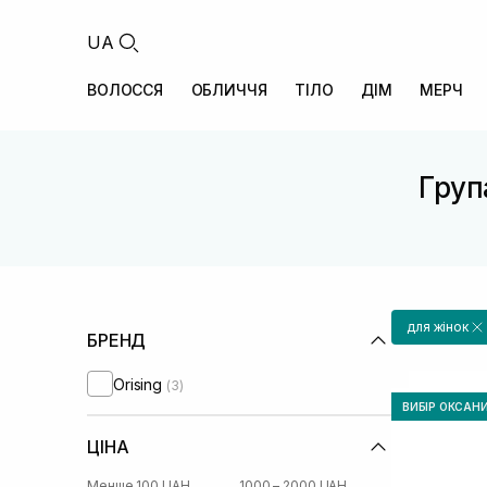
UA
ВОЛОССЯ
ОБЛИЧЧЯ
ТІЛО
ДІМ
МЕРЧ
Група
для жінок
БРЕНД
Orising
(3)
ВИБІР ОКСАН
ЦІНА
Менше 100 UAH
1000 – 2000 UAH