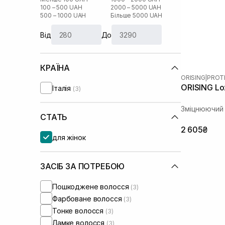
100 – 500 UAH
2000 – 5000 UAH
500 – 1000 UAH
Більше 5000 UAH
Від
До
КРАЇНА
ORISING
|
PROT
ORISING Lo
Італія
(3)
Зміцнюючий 
СТАТЬ
2 605₴
для жінок
ЗАСІБ ЗА ПОТРЕБОЮ
Пошкоджене волосся
(3)
Фарбоване волосся
(3)
Тонке волосся
(3)
Ламке волосся
(3)