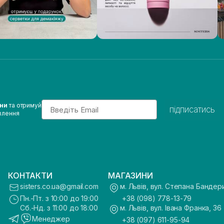
Email
ини
та отримуй
підписатись
влення
КОНТАКТИ
МАГАЗИНИ
sisters.co.ua@gmail.com
м. Львів, вул. Степана Бандер
Пн.-Пт. з 10:00 до 19:00
+38 (098) 778-13-79
Сб.-Нд. з 11:00 до 18:00
м. Львів, вул. Івана Франка, 36
Менеджер
+38 (097) 611-95-94