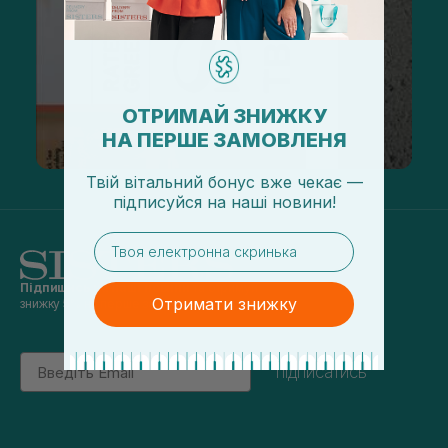
ОТРИМАЙ ЗНИЖКУ
НА ПЕРШЕ ЗАМОВЛЕНЯ
Твій вітальний бонус вже чекає —
підписуйся
на
наші новини!
email
Підпишись на наші новини
та отримуй
Отримати знижку
знижку 5% на перше замовлення
Email
підписатись