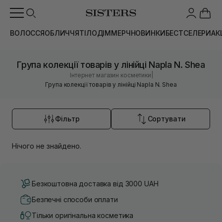
ВОЛОССЯ
ОБЛИЧЧЯ
ТІЛО
ДІМ
МЕРЧ
НОВИНКИ
БЕСТСЕЛЕРИ
АК
Група колекції товарів у лінійці Napla N. Shea
|
Інтернет магазин косметики
Група колекції товарів у лінійці Napla N. Shea
Фільтр
Сортувати
Нічого не знайдено.
Безкоштовна доставка від 3000 UAH
Безпечні способи оплати
Тільки оригінальна косметика