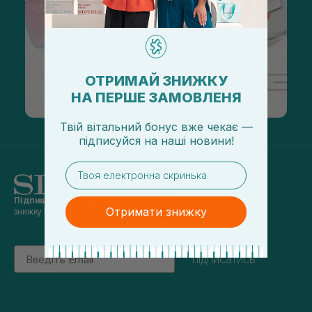
ОТРИМАЙ ЗНИЖКУ
НА ПЕРШЕ ЗАМОВЛЕНЯ
Твій вітальний бонус вже чекає —
підписуйся
на
наші новини!
email
Підпишись на наші новини
та отримуй
Отримати знижку
знижку 5% на перше замовлення
Email
підписатись