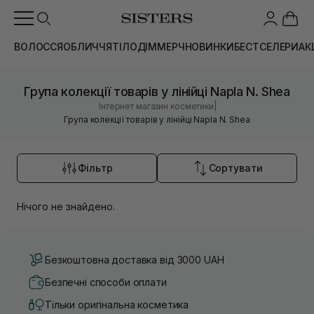
ВОЛОССЯ
ОБЛИЧЧЯ
ТІЛО
ДІМ
МЕРЧ
НОВИНКИ
БЕСТСЕЛЕРИ
АК
Група колекції товарів у лінійці Napla N. Shea
|
Інтернет магазин косметики
Група колекції товарів у лінійці Napla N. Shea
Фільтр
Сортувати
Нічого не знайдено.
Безкоштовна доставка від 3000 UAH
Безпечні способи оплати
Тільки оригінальна косметика