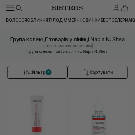
ВОЛОССЯ
ОБЛИЧЧЯ
ТІЛО
ДІМ
МЕРЧ
НОВИНКИ
БЕСТСЕЛЕРИ
АК
Група колекції товарів у лінійці Napla N. Shea
|
Інтернет магазин косметики
Група колекції товарів у лінійці Napla N. Shea
Фільтр
Сортувати
1