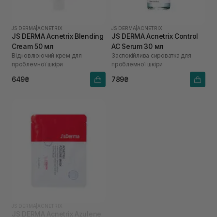
JS DERMA
|
ACNETRIX
JS DERMA
|
ACNETRIX
JS DERMA Acnetrix Blending
JS DERMA Acnetrix Control
Cream 50 мл
AC Serum 30 мл
Відновлюючий крем для
Заспокійлива сироватка для
проблемної шкіри
проблемної шкіри
649₴
789₴
JS DERMA
|
ACNETRIX
JS DERMA Acnetrix Azulene