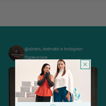
@sisters_stelmakh в Instagram
Підписатися