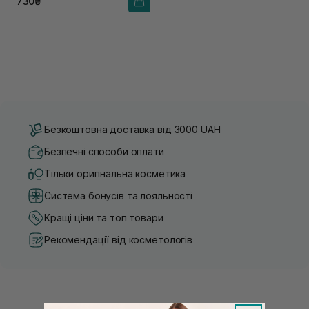
730₴
Безкоштовна доставка від 3000 UAH
Безпечні способи оплати
Тільки оригінальна косметика
Система бонусів та лояльності
Кращі ціни та топ товари
Рекомендації від косметологів