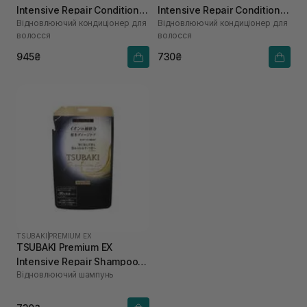
Intensive Repair Conditioner
Intensive Repair Conditioner
Відновлюючий кондиціонер для
Відновлюючий кондиціонер для
450 мл
300 мл
волосся
волосся
945₴
730₴
TSUBAKI
|
PREMIUM EX
TSUBAKI Premium EX
Intensive Repair Shampoo
Відновлюючий шампунь
300 мл