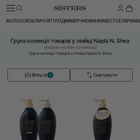
ВОЛОССЯ
ОБЛИЧЧЯ
ТІЛО
ДІМ
МЕРЧ
НОВИНКИ
БЕСТСЕЛЕРИ
АК
Група колекції товарів у лінійці Napla N. Shea
|
Інтернет магазин косметики
Група колекції товарів у лінійці Napla N. Shea
Фільтр
Сортувати
2