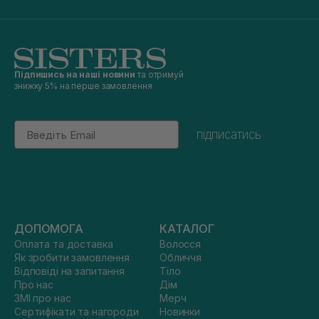
Підпишись на наші новини
та отримуй
знижку 5% на перше замовлення
Email
підписатись
ДОПОМОГА
КАТАЛОГ
Оплата та доставка
Волосся
Як зробити замовлення
Обличчя
Відповіді на запитання
Тіло
Про нас
Дім
ЗМІ про нас
Мерч
Сертифікати та нагороди
Новинки