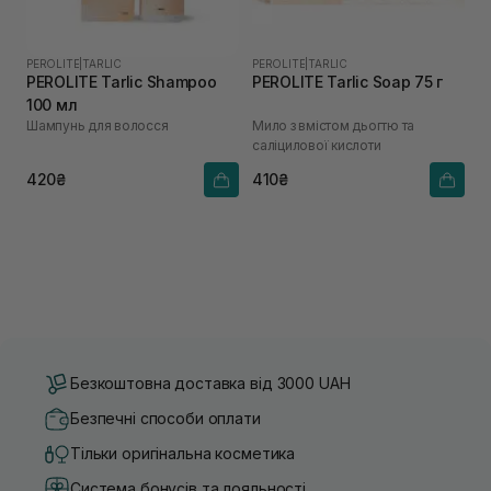
PEROLITE
|
TARLIC
PEROLITE
|
TARLIC
PEROLITE Tarlic Shampoo
PEROLITE Tarlic Soap 75 г
100 мл
Шампунь для волосся
Мило з вмістом дьогтю та
саліцилової кислоти
420₴
410₴
Безкоштовна доставка від 3000 UAH
Безпечні способи оплати
Тільки оригінальна косметика
Система бонусів та лояльності