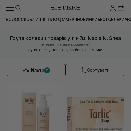
ВОЛОССЯ
ОБЛИЧЧЯ
ТІЛО
ДІМ
МЕРЧ
НОВИНКИ
БЕСТСЕЛЕРИ
АК
Група колекції товарів у лінійці Napla N. Shea
|
Інтернет магазин косметики
Група колекції товарів у лінійці Napla N. Shea
Фільтр
Сортувати
2