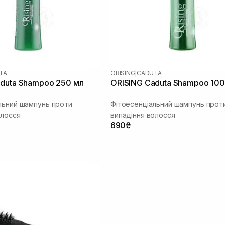
TA
ORISING
|
CADUTA
duta Shampoo 250 мл
ORISING Caduta Shampoo 100
льний шампунь проти
Фітоесенціальний шампунь прот
олосся
випадіння волосся
690₴