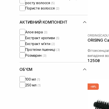
росту волосся
(5)
Пористе волосся
(2)
АКТИВНИЙ КОМПОНЕНТ
Алое вера
(3)
ORISING
|
CADU
Екстракт кропиви
(5)
ORISING Ca
Екстракт м’яти
(2)
Протеїни пшениці
(3)
Фітоесенціа
Розмарин
випадіння в
(3)
1 250₴
ОБ'ЄМ
100 мл
(1)
250 мл
(1)
-44%