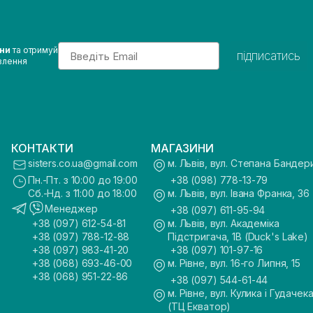
Email
ини
та отримуй
підписатись
влення
КОНТАКТИ
МАГАЗИНИ
sisters.co.ua@gmail.com
м. Львів, вул. Степана Бандер
Пн.-Пт. з 10:00 до 19:00
+38 (098) 778-13-79
Сб.-Нд. з 11:00 до 18:00
м. Львів, вул. Івана Франка, 36
Менеджер
+38 (097) 611-95-94
+38 (097) 612-54-81
м. Львів, вул. Академіка
+38 (097) 788-12-88
Підстригача, 1В (Duck's Lake)
+38 (097) 983-41-20
+38 (097) 101-97-16
+38 (068) 693-46-00
м. Рівне, вул. 16-го Липня, 15
+38 (068) 951-22-86
+38 (097) 544-61-44
м. Рівне, вул. Кулика і Гудачека
(ТЦ Екватор)