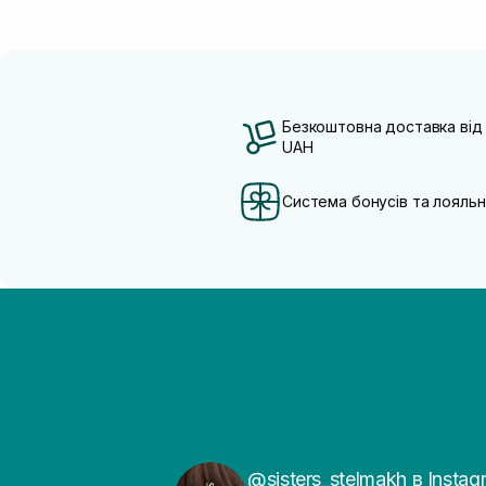
Безкоштовна доставка від
UAH
Система бонусів та лояльн
@sisters_stelmakh в Instag