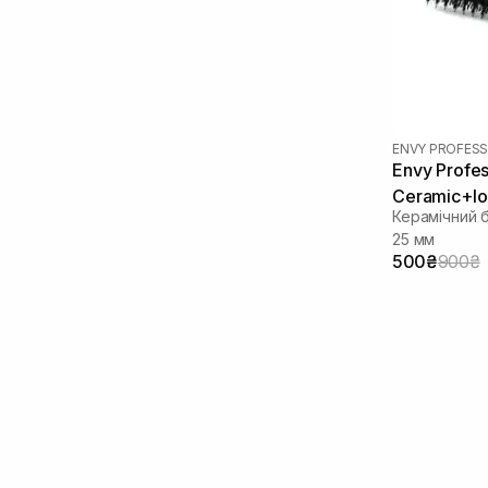
ENVY PROFESS
Envy Profe
Ceramic+Io
Керамічний б
25 мм
500₴
900₴