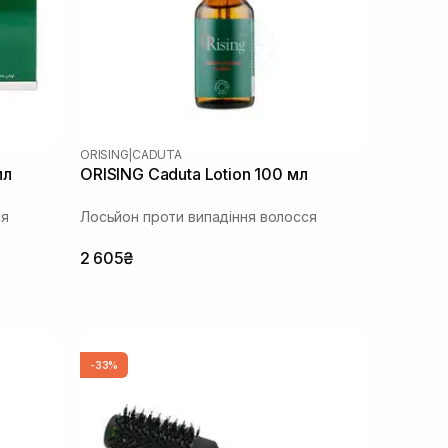
ORISING
|
CADUTA
мл
ORISING Caduta Lotion 100 мл
ся
Лосьйон проти випадіння волосся
2 605₴
-33%