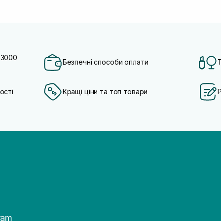
 3000
Безпечні способи оплати
ості
Кращі ціни та топ товари
ram