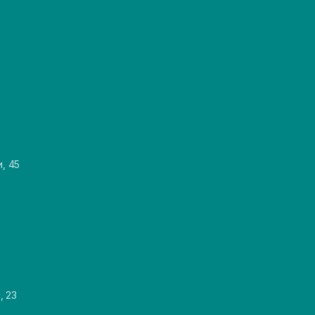
и, 45
, 23