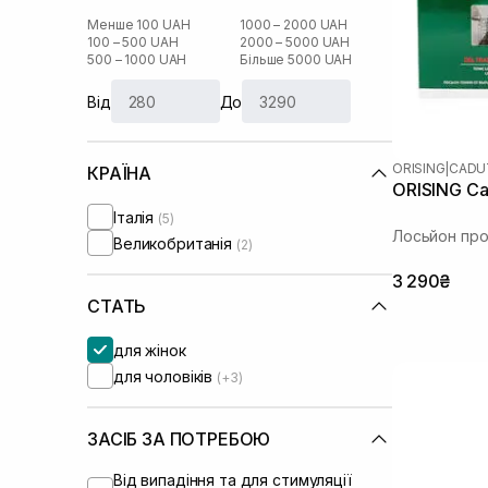
Менше 100 UAH
1000 – 2000 UAH
100 – 500 UAH
2000 – 5000 UAH
500 – 1000 UAH
Більше 5000 UAH
Від
До
ORISING
|
CADU
КРАЇНА
ORISING Cad
Італія
(5)
Лосьйон про
Великобританія
(2)
3 290₴
СТАТЬ
для жінок
для чоловіків
(+3)
ЗАСІБ ЗА ПОТРЕБОЮ
Від випадіння та для стимуляції