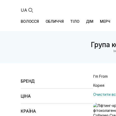
UA
ВОЛОССЯ
ОБЛИЧЧЯ
ТІЛО
ДІМ
МЕРЧ
Група к
І
I'm From
БРЕНД
Корея
Cu Skin
(+3)
I'm From
Очистити вс
ЦІНА
Менше 100 UAH
100 – 500 UAH
500 –
1000 UAH
КРАЇНА
1000 – 2000 UAH
2000 – 5000 UAH