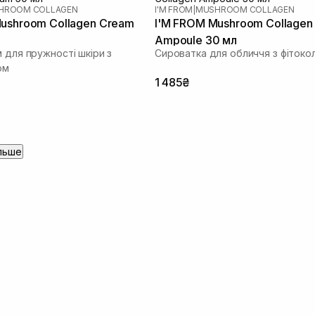
HROOM COLLAGEN
I'M FROM
|
MUSHROOM COLLAGEN
ushroom Collagen Cream
I'M FROM Mushroom Collagen
Ampoule 30 мл
 для пружності шкіри з
Сироватка для обличчя з фітоко
ом
1 485₴
льше