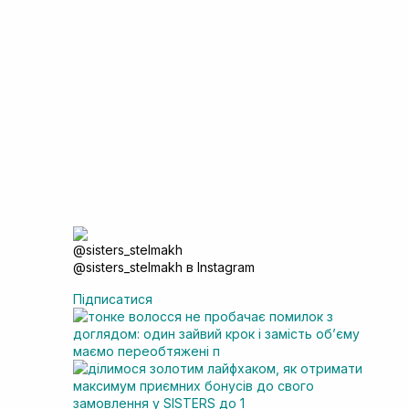
@sisters_stelmakh в Instagram
Підписатися