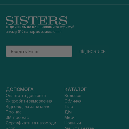
Підпишись на наші новини
та отримуй
знижку 5% на перше замовлення
Email
підписатись
ДОПОМОГА
КАТАЛОГ
Оплата та доставка
Волосся
Як зробити замовлення
Обличчя
Відповіді на запитання
Тіло
Про нас
Дім
ЗМІ про нас
Мерч
Сертифікати та нагороди
Новинки
Блог
Акції та знижки