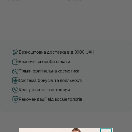
Безкоштовна доставка від 3000 UAH
Безпечні способи оплати
Тільки оригінальна косметика
Система бонусів та лояльності
Кращі ціни та топ товари
Рекомендації від косметологів