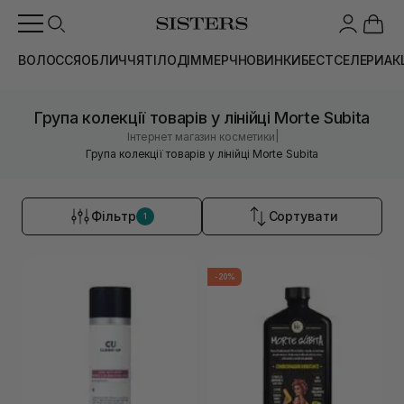
ВОЛОССЯ
ОБЛИЧЧЯ
ТІЛО
ДІМ
МЕРЧ
НОВИНКИ
БЕСТСЕЛЕРИ
АК
Група колекції товарів у лінійці Morte Subita
|
Інтернет магазин косметики
Група колекції товарів у лінійці Morte Subita
Фільтр
Сортувати
1
-20%