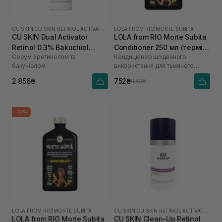
CU SKIN
|
CU SKIN RETINOL ACTIVATOR
LOLA FROM RIO
|
MORTE SUBITA
CU SKIN Dual Activator
LOLA from RIO Morte Subita
Retinol 0.3% Bakuchiol
Conditioner 250 мл (термін
Серум з ретинолом та
Кондиціонер щоденного
0.75% 30 мл
до 12.26р)
бакучіолом
використання для тьмяного
волосся
2 856₴
752₴
940₴
-20%
LOLA FROM RIO
|
MORTE SUBITA
CU SKIN
|
CU SKIN RETINOL ACTIVATOR
LOLA from RIO Morte Subita
CU SKIN Clean-Up Retinol