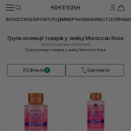
ВОЛОССЯ
ОБЛИЧЧЯ
ТІЛО
ДІМ
МЕРЧ
НОВИНКИ
БЕСТСЕЛЕРИ
АК
Група колекції товарів у лінійці Moroccan Rose
|
Інтернет магазин косметики
Група колекції товарів у лінійці Moroccan Rose
Фільтр
Сортувати
2