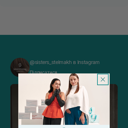
@sisters_stelmakh в Instagram
Підписатися