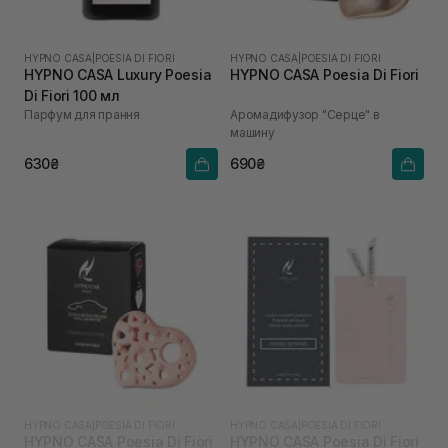
HYPNO CASA
|
POESIA DI FIORI
HYPNO CASA
|
POESIA DI FIORI
HYPNO CASA Luxury Poesia
HYPNO CASA Poesia Di Fiori
Di Fiori 100 мл
Парфум для прання
Аромадифузор "Серце" в
машину
630₴
690₴
HYPNO CASA
|
POESIA DI FIORI
HYPNO CASA
|
POESIA DI FIORI
HYPNO CASA Poesia Di Fiori
HYPNO CASA Poesia Di Fiori