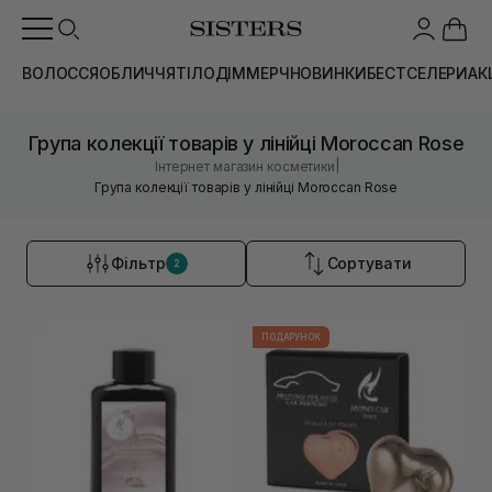
ВОЛОССЯ
ОБЛИЧЧЯ
ТІЛО
ДІМ
МЕРЧ
НОВИНКИ
БЕСТСЕЛЕРИ
АК
Група колекції товарів у лінійці Moroccan Rose
|
Інтернет магазин косметики
Група колекції товарів у лінійці Moroccan Rose
Фільтр
Сортувати
2
ПОДАРУНОК