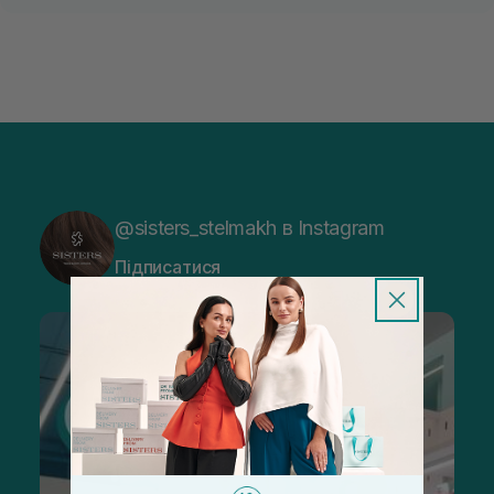
@sisters_stelmakh в Instagram
Підписатися